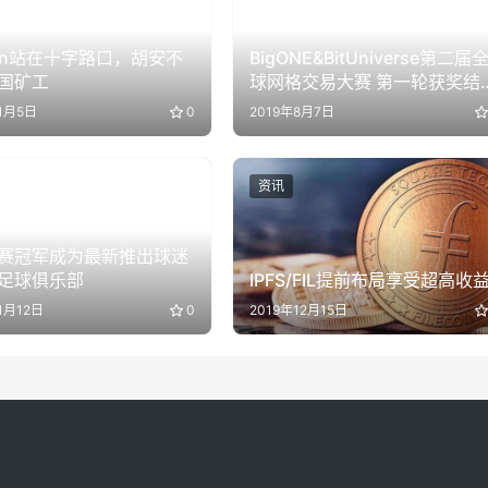
coin站在十字路口，胡安不
BigONE&BitUniverse第二届
国矿工
球网格交易大赛 第一轮获奖结
已出炉
1月5日
0
2019年8月7日
资讯
赛冠军成为最新推出球迷
足球俱乐部
IPFS/FIL提前布局享受超高收
1月12日
0
2019年12月15日