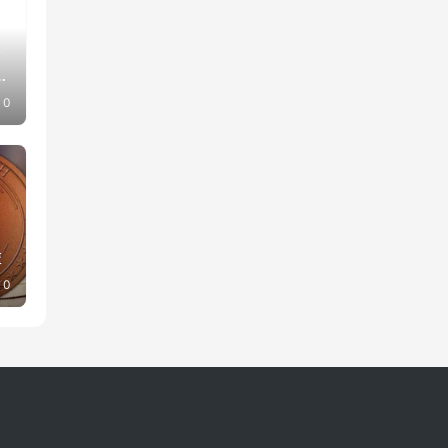
全
果
0
益
0