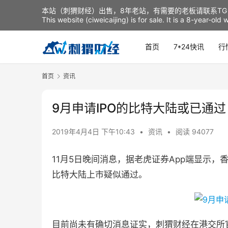
本站（刺猬财经）出售，8年老站，有需要的老板请联系TG：t
This website (ciweicaijing) is for sale. It is a 8-year-ol
首页
7*24快讯
行
首页
资讯
9月申请IPO的比特大陆或已通过
2019年4月4日 下午10:43
•
资讯
•
阅读 94077
11月5日晚间消息，据老虎证券App端显示，
比特大陆上市疑似通过。
目前尚未有确切消息证实，刺猬财经在港交所