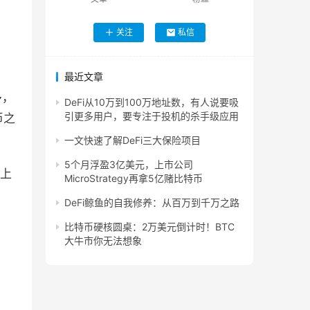
关注
私信
最近文章
多，
DeFi从10万到100万地址数，有人说要吸
引更多用户，要专注于投机的杀手级应用
币之
一文快速了解DeFi三大保险项目
5个月浮盈3亿美元，上市公司
式上
MicroStrategy再拿5亿赌比特币
DeFi鲸鱼的自我修养：从百万到千万之路
比特币硬核圆桌：2万美元倒计时！BTC
大牛市你无法想象