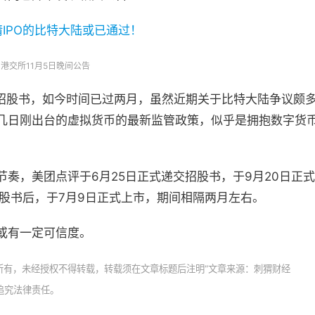
港交所11月5日晚间公告
交招股书，如今时间已过两月，虽然近期关于比特大陆争议颇
几日刚出台的虚拟货币的最新监管政策，似乎是拥抱数字货
奏，美团点评于6月25日正式递交招股书，于9月20日正
招股书后，于7月9日正式上市，期间相隔两月左右。
或有一定可信度。
所有，未经授权不得转载，转载须在文章标题后注明“文章来源：刺猬财经
有权追究法律责任。