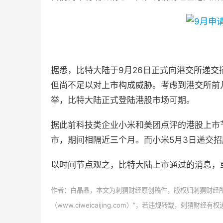
据悉，比特大陆于9月26日正式向港交所递
但尚不足以对上市构成威胁。考虑到港交所前
举，比特大陆正式登陆港股市场可期。
据此前科技类企业小米和美团点评的港股上市节
市，期间相隔近三个月。
而小米5月3日递交
以时间节点观之，比特大陆上市通过的消息，
作者：白晶晶，
本文为刺猬财经原创稿件，版权归刺猬财经
（www.ciweicaijing.com）”，若违规转载，刺猬财经