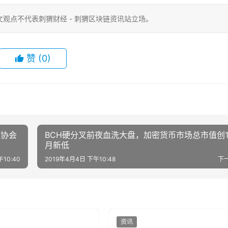
观点不代表刺猬财经 - 刺猬区块链资讯站立场。
赞
(0)
链协会
BCH硬分叉前夜血洗大盘，加密货币市场总市值创1
月新低
10:40
2019年4月4日 下午10:48
下
资讯