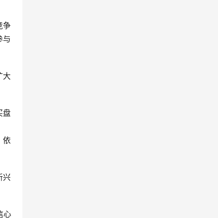
竞争
参与
扩大
买盘
，依
新兴
信心