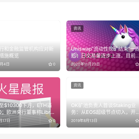
资讯
行和金融监管机构应对新
Uniswap“流动性挖矿结束”一
措施概览
后：日交易量逐步上涨，目前
重回“停耕”前水平
4月4日
0
2020年11月23日
资讯
至$10300下方，ETH逼
OK矿池负责人首谈Staking业
0；欧洲央行董事称Libra
务：从EOS超级节点切入，开
定币”构成严重风险 | 晨报
合约之外的第二战线
月17日
0
2019年8月13日