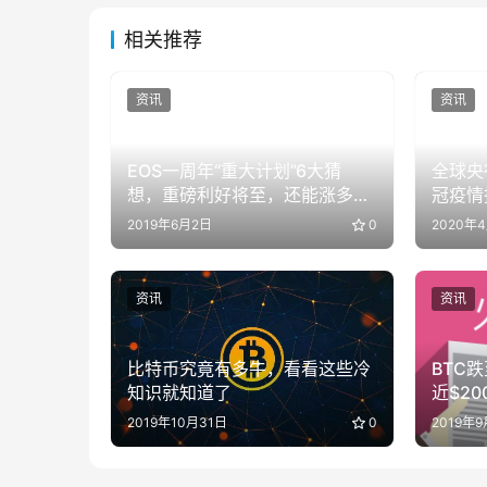
相关推荐
资讯
资讯
EOS一周年“重大计划”6大猜
全球央
想，重磅利好将至，还能涨多
冠疫情
少？
2019年6月2日
0
2020年
资讯
资讯
比特币究竟有多牛，看看这些冷
BTC跌
知识就知道了
近$20
等“稳
2019年10月31日
0
2019年9