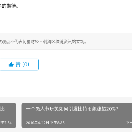
多的期待。
观点不代表刺猬财经 - 刺猬区块链资讯站立场。
赞
(0)
对比
一个愚人节玩笑如何引发比特币飙涨超20%？
午7:54
2019年4月2日 下午8:35
下