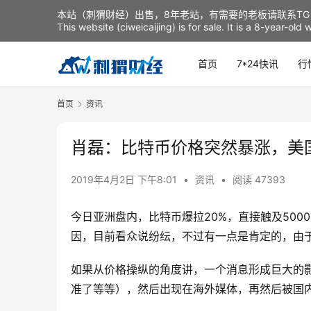
本站（刺猬财经）出售，8年老站，有需要的老板请联系TG：t
This website (ciweicaijing) is for sale. It is a 8-year-ol
首页
7*24快讯
行
首页
资讯
肖磊：比特币价格突然暴涨，美
2019年4月2日 下午8:01
•
资讯
•
阅读 47393
今日亚洲盘内，比特币爆拉20%，直接触及500
因，目前看众说纷纭，不过有一点是肯定的，由
如果从价格操纵的角度讲，一个消息形成巨大的影
准了等等），然后出现在海外媒体，再然后被国