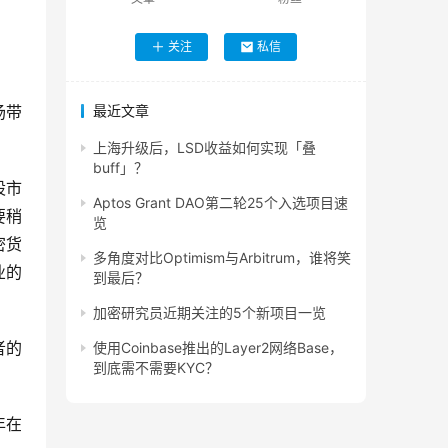
关注
私信
场带
最近文章
上海升级后，LSD收益如何实现「叠
buff」？
股市
Aptos Grant DAO第二轮25个入选项目速
要稍
览
密货
多角度对比Optimism与Arbitrum，谁将笑
业的
到最后？
加密研究员近期关注的5个新项目一览
者的
使用Coinbase推出的Layer2网络Base，
到底需不需要KYC？
年在