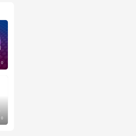
周
已
0
辟
0