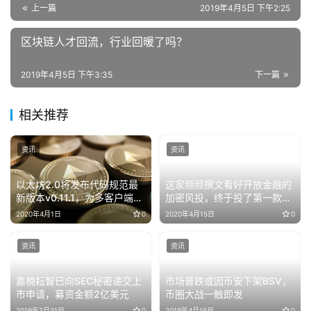
上一篇
2019年4月5日 下午2:25
区块链人才回流，行业回暖了吗？
2019年4月5日 下午3:35
下一篇
相关推荐
资讯
资讯
以太坊2.0将发布代码规范最
这家频频撰文看好开放金融的
新版本v0.11.1，为多客户端测
加密风投，终于投了第一款
试网发布开绿灯
DeFi 产品：dForce
2020年4月1日
0
2020年4月15日
0
资讯
资讯
嘉楠耘智已向SEC秘密递交上
市场普跌或因币安下架BSV，
市申请，募资金额2亿美元
币圈大战一触即发
2019年7月31日
0
2019年4月16日
0