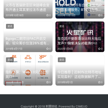
火币在首届欧亚区块链峰会宣
PayPal已向所有合格美国用户
布开通土耳其里拉法币通道
开放加密服务，BTC成为市值
第20大资产
2019年10月18日
0
2020年11月13日
0
资讯
资讯
Bgogo二期项目FAC开启交
詹克团开曼群岛诉比特大陆后
易，较众筹价仅涨26%或有破
发声：我坚决反对裁员；
发风险
BCH、BSV大幅拉升超过10%
2019年4月17日
0
2020年1月6日
0
资讯
资讯
隐私计算：Web3.0风口上的
今日推荐 | 近80%比特币地址
风口？
实现盈利！这组数据解开了币
圈的财富密码
2020年11月15日
0
2019年9月1日
0
Copyright © 2018 刺猬财经. Powered By CIWEI.IO