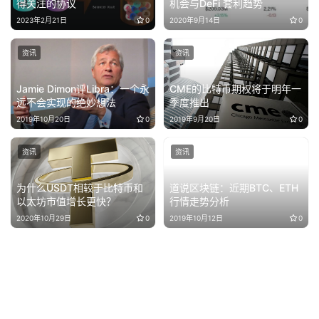
得关注的协议
机会与DeFi 套利趋势
2023年2月21日
0
2020年9月14日
0
资讯
资讯
Jamie Dimon评Libra：一个永
CME的比特币期权将于明年一
远不会实现的绝妙想法
季度推出
2019年10月20日
0
2019年9月20日
0
资讯
资讯
为什么USDT相较于比特币和
道说区块链：近期BTC、ETH
以太坊市值增长更快？
行情走势分析
2020年10月29日
0
2019年10月12日
0