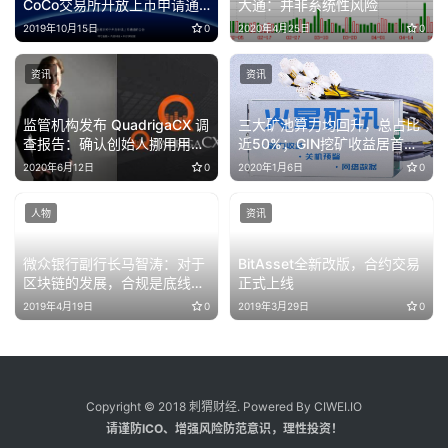
CoCo交易所开放上币申请通
大通：并非系统性风险
道
2019年10月15日
0
2020年4月25日
0
资讯
资讯
监管机构发布 QuadrigaCX 调
三大矿池算力均回升，总占比
查报告：确认创始人挪用用户
近50%；GIN挖矿收益居首，
资金，但其已死亡无法追究
日净利润达$17.19
2020年6月12日
0
2020年1月6日
0
人物
资讯
微众银行副行长马智涛：对于
BitAsset全新改版，合约交易
区块链的发展，合规是底线，
正式上线
创新是出路
2019年4月19日
0
2019年3月29日
0
Copyright © 2018 刺猬财经. Powered By CIWEI.IO
请谨防ICO、增强风险防范意识，理性投资！