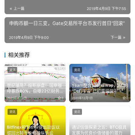
上一篇
2019年4月9日 下午7:55
申购币额一日三变，Gate交易所平台币发行首日“回滚”
2019年4月9日 下午9:00
下一篇
相关推荐
资讯
资讯
世纪骗局？熔断崩盘！瑞幸咖
Yearn整合Sushiswap，AC的
啡暴跌80%，自曝22亿财务
“DeFi宇宙”已初露端倪
造假 网友：割美国洋韭菜
2020年4月2日
0
2020年12月1日
0
资讯
资讯
Bitfinex和Tether提出动议以
通证估值探索之五：BTC极具
驳回比特币价格操纵诉讼
发展为优良价值储备的潜力