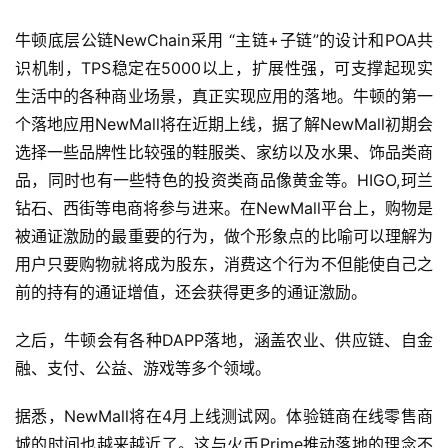
牛顿底层公链NewChain采用 “主链+子链”的设计和POA共
识机制，TPS稳定在5000以上，扩展性强，可支撑起现实
生活中的各种商业场景，真正实现应用的落地。牛顿的第一
个落地应用NewMall将在近期上线，据了解NewMall初期会
选择一些品牌性比较强的鞋服类、家纺以及水果、饰品类商
品，同时也有一些特色的投资类商品像黄金等。HIGO,珂兰
钻石、西街等电商将参与进来。在NewMall平台上，购物是
被通证激励的最重要的行为，做个形象点的比喻可以理解为
用户只要购物就将成为股东，消费这个行为不但能使自己之
前的持有的通证增值，还会获得更多的通证激励。
之后，牛顿会有各种DAPP落地，涵盖农业、供应链、自金
融、支付、公益、游戏等多个领域。
据悉，NewMall将在4月上线测试网。体验链商在线零售商
城的时间也越来越近了。这与火币Prime推动落地的理念不