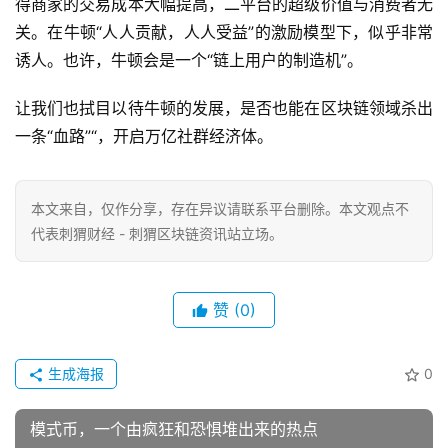
得商家的交易成本大幅提高，二平台的超级价值与消费者无
关。在牛顿“人人贡献，人人受益”的激励模型下，似乎非常
诱人。也许，牛顿会是一个“链上用户的制造机”。
让我们也拭目以待牛顿的发展，是否也能在区块链领域杀出
一条“血路”“，开启万亿社群经济体。
本文来自
，仅作分享，存在异议请联系平台删除。本文观点不
代表刺猬财经 - 刺猬区块链资讯站立场。
赞
(0)
生成海报
0
模式币，一个由疯狂和恐惧堆出来的热点