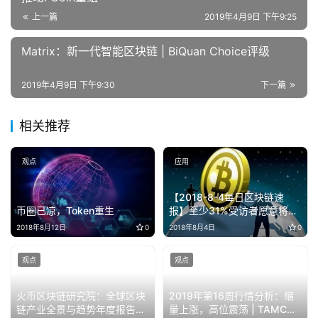
上一篇
2019年4月9日 下午9:25
Matrix：新一代智能区块链 | BiQuan Choice评级
2019年4月9日 下午9:30
下一篇
相关推荐
观点
应用
【2018-8-4每日区块链速
币圈已凉，Token重生
报】至少31%受访者愿意将加
密货币作为薪水
2018年8月12日
0
2018年8月4日
0
观点
观点
火币区块链研究院：全球区块
2019年第16周行情分析：缩
链产业全景与趋势年度报告
量上涨，高位震荡 | TAMC研