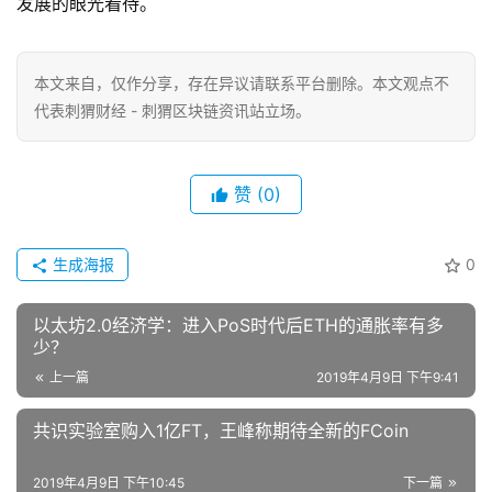
发展的眼光看待。
本文来自
，仅作分享，存在异议请联系平台删除。本文观点不
代表刺猬财经 - 刺猬区块链资讯站立场。
赞
(0)
生成海报
0
以太坊2.0经济学：进入PoS时代后ETH的通胀率有多
少？
上一篇
2019年4月9日 下午9:41
共识实验室购入1亿FT，王峰称期待全新的FCoin
2019年4月9日 下午10:45
下一篇