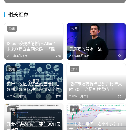
相关推荐
资讯
资讯
IX.com交易所创始人Allen：
未来IX建立主网公链，将赋予
吴忌寒的背水一战
IX Token更多想象空间
2019年4月24日
0
2020年5月16日
0
资讯
资讯
央行下发区块链金融应用评估
挖矿市场转折点已到？比特大
规则，聚焦区块链应用安全性
陆 20 万台矿机枕戈待旦
2020年7月23日
0
2019年3月22日
0
资讯
资讯
开发者缺钱向矿工要？BCH 又
​丁佳永：晚间一次小小的过山
要分叉了
车，别做惊弓之鸟