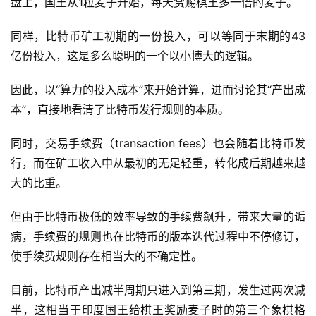
盘上，国王从1粒麦子开始，每天赏赐棋王多一倍的麦子。
同样，比特币矿工初期的一份投入，可以等同于末期的43
亿份投入，这是多么聪明的一个以小博大的逻辑。
因此，以“算力的投入成本”来开始计算，进而讨论其“产出成
本”，直接地看清了比特币发行规则的本质。
同时，交易手续费（transaction fees）也会随着比特币发
行，而在矿工收入中从最初的无足轻重，转化成后期越来越
大的比重。
但由于比特币极低的效率导致的手续费飙升，带来大量的诟
病，手续费的规则也在比特币的版本迭代过程中不停修订，
使手续费规则存在相当大的不确定性。
目前，比特币产出减半周期只进入到第三期，发生过两次减
半，这相当于印度国王给棋王奖励麦子时的第三个象棋格