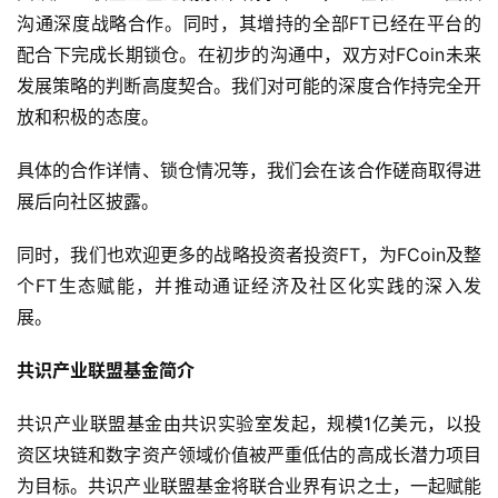
沟通深度战略合作。同时，其增持的全部FT已经在平台的
配合下完成长期锁仓。在初步的沟通中，双方对FCoin未来
发展策略的判断高度契合。我们对可能的深度合作持完全开
放和积极的态度。
具体的合作详情、锁仓情况等，我们会在该合作磋商取得进
展后向社区披露。
同时，我们也欢迎更多的战略投资者投资FT，为FCoin及整
个FT生态赋能，并推动通证经济及社区化实践的深入发
展。
共识产业联盟基金简介
共识产业联盟基金由共识实验室发起，规模1亿美元，以投
资区块链和数字资产领域价值被严重低估的高成长潜力项目
为目标。共识产业联盟基金将联合业界有识之士，一起赋能