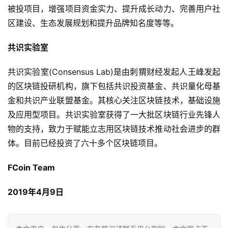
被投项目，增强项目资金实力、提升成长动力、完善用户社
区建设、生态发展规划和提升品牌知名度等等。
共识实验室
共识实验室(Consensus Lab)是由刺猬财经发起人王峰发起
的区块链投研机构，旗下包括共识投资基金、共识量化母基
金和共识产业联盟基金。其核心关注区块链技术，基础设施
及应用型项目。共识实验室获得了一大批区块链行业先锋人
物的支持，致力于赋能立志用区块链技术推动社会进步的群
体。目前已经投资了六十多个区块链项目。
FCoin Team
2019年4月9日