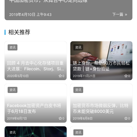
2019年4月10日 上午9:43
下一篇
相关推荐
资讯
资讯
回顾 4 月去中心化存储项目重
链上身份，帮助50万市民轻松
大进展：Filecoin、Storj、Sia
贷款 | 链+身份验证
与 Arweave
2020年5月10日
0
2019年11月21日
0
资讯
资讯
Facebook加密资产白皮书将
加密货币市场微弱反弹，比特
于6月18日发布
币未能突破8000美元
2019年6月7日
0
2019年6月6日
0
资讯
资讯