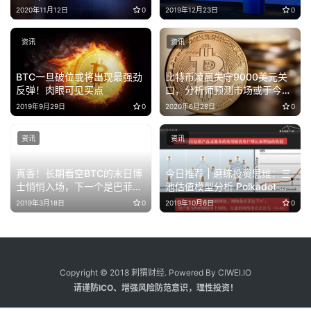
90%？
2020年11月12日
0
2019年12月23日
0
资讯
资讯
BTC一旦破位或将出现最强劲
比特币凌晨失守9000美元关
反弹！肉眼可见买点
口，分析师预测市场或于今年
第四季进入牛市
2019年9月29日
0
2020年6月28日
0
资讯
资讯
真香！长期看空BTC的末日博
今日推荐 | 磨练投资思维：三
士悄悄入场，下一个是巴菲
池估值模型分析 Polkadot 与
特？
Cosmos 跨链生态之战
2019年3月18日
0
2019年10月6日
0
Copyright © 2018 刺猬财经. Powered By CIWEI.IO
请谨防ICO、增强风险防范意识，理性投资！