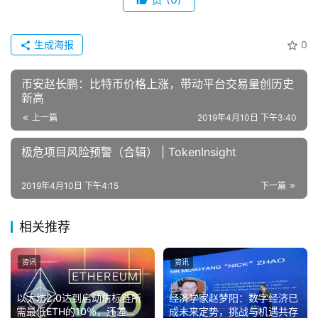
生成海报
0
币安赵长鹏：比特币价格上涨，带动平台交易量创历史
新高
上一篇
2019年4月10日 下午3:40
极危项目风险预警（合辑） | TokenInsight
2019年4月10日 下午4:15
下一篇
相关推荐
资讯
资讯
以太坊2.0达到启动信标链所
经济学家赵梦阳：数字经济已
需最低ETH的10％，还差
成未来定势，挑战与机遇共存