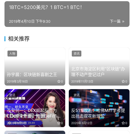
1BTC=5200美元？1 BTC=1 BTC！
2019年4月10日 下午9:30
下一篇
相关推荐
人物
资讯
北京市海淀区利用“区块链”办
孙宇晨：区块链新喜剧之王
理不动产登记过户
2019年3月16日
0
2019年11月13日
0
资讯
资讯
币安何一：DEX崛起反而为
反51%攻击：哈佛MIT学者提
CEX带来热度，预计DeFi热潮
出抗击双花新理论
持续时间不会超过2年
2020年9月3日
0
2020年3月12日
0