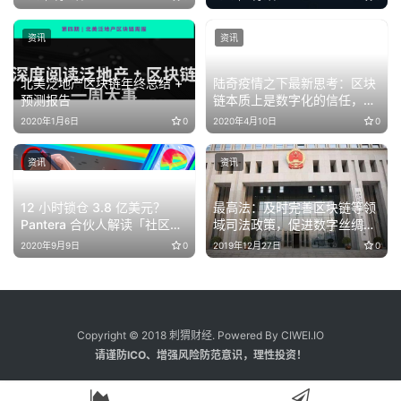
资讯
资讯
北美泛地产区块链年终总结 +
陆奇疫情之下最新思考：区块
预测报告
链本质上是数字化的信任，可
以降低交易成本
2020年1月6日
0
2020年4月10日
0
资讯
资讯
12 小时锁仓 3.8 亿美元？
最高法：及时完善区块链等领
Pantera 合伙人解读「社区版
域司法政策，促进数字丝绸之
Curve」Swerve
路建设
2020年9月9日
0
2019年12月27日
0
Copyright © 2018 刺猬财经. Powered By CIWEI.IO
请谨防ICO、增强风险防范意识，理性投资！