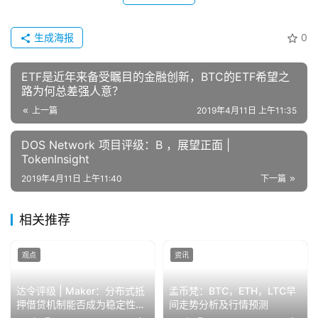
生成海报
0
ETF是近年来备受瞩目的金融创新，BTC的ETF希望之
路为何总差强人意？
上一篇
2019年4月11日 上午11:35
DOS Network 项目评级：B ，展望正面 |
TokenInsight
2019年4月11日 上午11:40
下一篇
相关推荐
观点
资讯
达令评级 | Maker：分布式抵
孟币梵：BTC，ETH，LTC早
押借贷机制能否成为稳定性的
间走势分析及行情预测
基石？