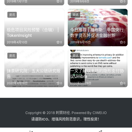
2019年7月17日
0
2019年9月6日
0
资讯
资讯
极危项目风险预警（合辑） |
今日推荐 | 福布斯：中国央行
TokenInsight
数字货币将促进金融创新
2019年4月10日
0
2019年9月15日
0
资讯
资讯
抹茶研究院：五大公链研究报
一文了解以太坊的隐形支付协
告
议Umbra
2020年4月18日
0
2020年5月29日
0
Copyright © 2018 刺猬财经. Powered By CIWEI.IO
请谨防ICO、增强风险防范意识，理性投资！