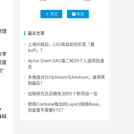
关注
私信
地理
最近文章
上海升级后，LSD收益如何实现「叠
buff」？
欢举
Aptos Grant DAO第二轮25个入选项目速
过度
览
”
多角度对比Optimism与Arbitrum，谁将笑
到最后？
加密研究员近期关注的5个新项目一览
使用Coinbase推出的Layer2网络Base，
，
到底需不需要KYC？
会以