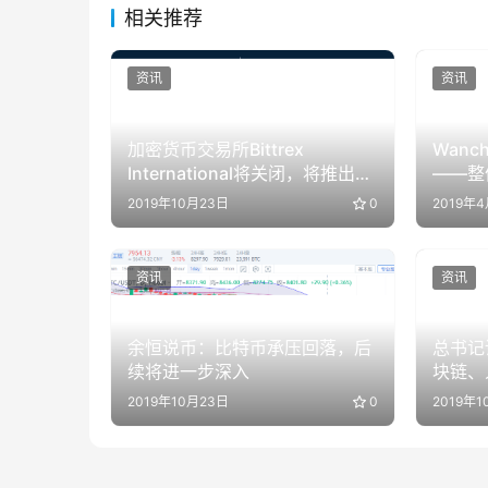
相关推荐
资讯
资讯
加密货币交易所Bittrex
Wanc
International将关闭，将推出
——整
Bittrex Global
2019年10月23日
0
2019年
资讯
资讯
余恒说币：比特币承压回落，后
总书记
续将进一步深入
块链、人
样全占
2019年10月23日
0
2019年1