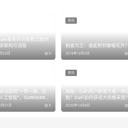
资讯
hain星系共识探索之旅01
体架构与流程
剩者为王：谁能熬到春暖花开
4月23日
0
2019年12月3日
资讯
讲话提到“一带一路、区
揭秘：DeFi用户数等于唯一地
工智能”，GoWithMi三
数？DeFi如何获得大规模采用
，未来又会怎样？
0月31日
0
2020年12月8日