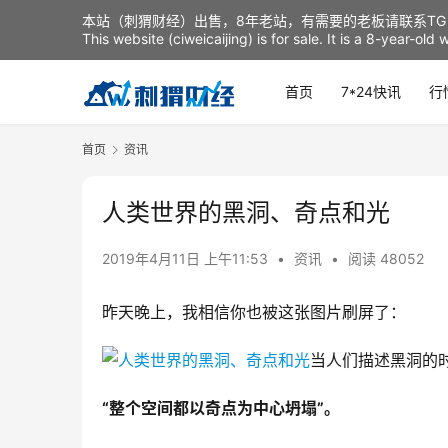
本站（刺猬财经）出售，8年老站，有需要的老板请联系TG：t
This website (ciweicaijing) is for sale. It is a 8-year-ol
首页
7*24快讯
行
首页
资讯
人类世界的黑洞、奇点和光
2019年4月11日 上午11:53
•
资讯
•
阅读 48052
昨天晚上，我相信你也被这张图片刷屏了：
​当人们描述黑洞
“整个空间都以奇点为中心坍塌”。