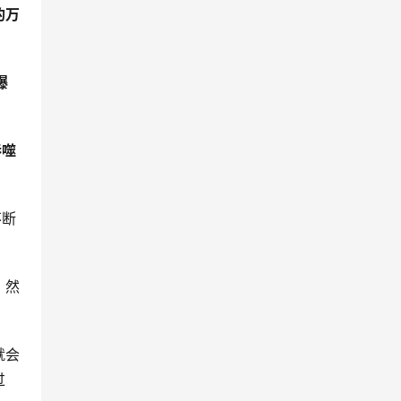
的万
爆
吞噬
不断
，然
就会
过