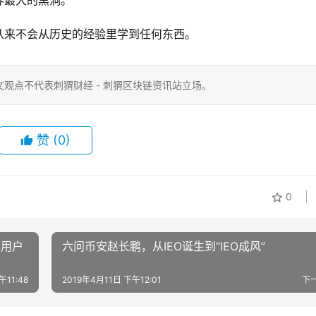
界最大的黑洞。
从来不会从历史的经验里学到任何东西。
观点不代表刺猬财经 - 刺猬区块链资讯站立场。
赞
(0)
0
和用户
六问币安赵长鹏，从IEO诞生到“IEO成风”
午11:48
2019年4月11日 下午12:01
下