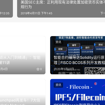
美国SEC主席：正利用现有法律处置加密货币实体
规行为
午12:35
2019年4月11日 下午1:45
下
资讯
链从入门到精通」：智能
智能合约编写之Solidity运行原
 第11讲
理 | FISCO BCOS系列开发教
1月4日
0
2020年5月27日
资讯
unchpad再发车！7大信