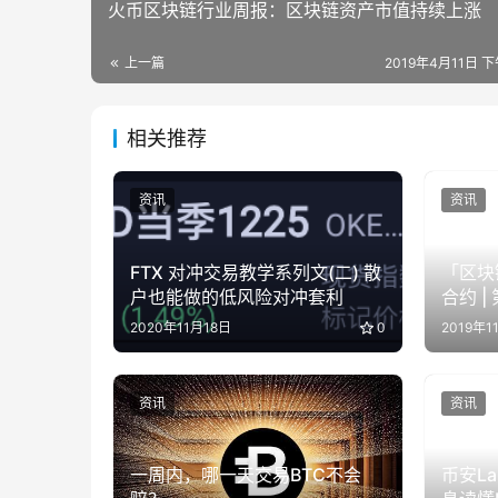
火币区块链行业周报：区块链资产市值持续上涨
上一篇
2019年4月11日 下
相关推荐
资讯
资讯
FTX 对冲交易教学系列文(二) 散
「区块
户也能做的低风险对冲套利
合约 |
2020年11月18日
0
2019年1
资讯
资讯
一周内，哪一天交易BTC不会
币安La