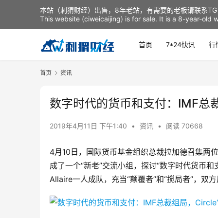
本站（刺猬财经）出售，8年老站，有需要的老板请联系TG：t
This website (ciweicaijing) is for sale. It is a 8-year-ol
首页
7*24快讯
行
首页
资讯
数字时代的货币和支付：IMF总裁组
2019年4月11日 下午1:40
•
资讯
•
阅读 70668
4月10日，国际货币基金组织总裁拉加德召集两位监管者
成了一个“新老”交流小组，探讨“数字时代货币和支
Allaire一人成队，充当“颠覆者”和“搅局者”，