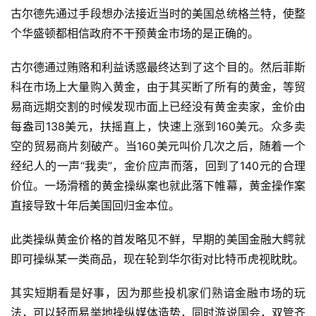
古尔德先通过手段想办法接近当时的美国总统格兰特，使整
个华盛顿都相信政府不干预黄金市场的是正确的。
古尔德通过贿赂和利益诱惑最终达到了这个目的。然后菲斯
科在市场上大量购入黄金，由于其买断了所有的黄金，等贸
易商远期交割的时候发现市面上已经没有黄金卖家，金价由
每盎司138美元，扶摇直上，快速上涨到160美元。众多卖
空的贸易商片刻破产。当160美元叫价几次之后，随着一个
经纪人的一声“我卖”，金价应声而落，回到了140元的合理
价位。一场滑稽的黄金操纵案也就此落下帷幕，黄金操作案
直接导致十年后美国回归金本位。
此类操纵黄金价格的首发略见不鲜，早期的美国金融大鳄就
即可操纵某一类商品，现在轮到华尔街对比特币虎视眈眈。
其实短期看是好事，因为那些投机家们熟谙金融市场的玩
法，可以轻而易举地操纵媒体造势，同时游说国会，双管齐