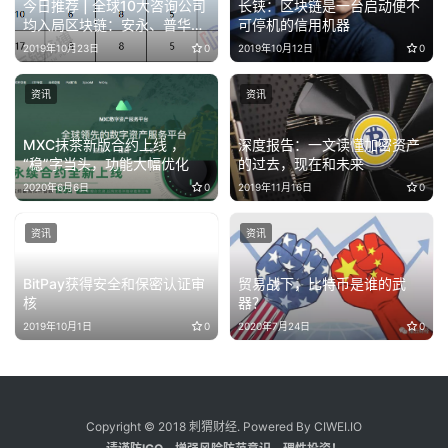
今日推荐 | 全球10大咨询公司
长铗：区块链是一台启动便不
均入局区块链：安永、普华布
可停机的信用机器
局广 ，贝恩投资项目多
2019年10月23日
0
2019年10月12日
0
资讯
资讯
MXC抹茶新版合约上线 ，
深度报告：一文读懂加密资产
“稳”字当头，功能大幅优化
的过去，现在和未来
2020年6月6日
0
2019年11月16日
0
资讯
资讯
BitPay获得安全和保密认证审
贸易战下，比特币是谁的武
核
器？
2019年10月1日
0
2020年7月24日
0
Copyright © 2018 刺猬财经. Powered By CIWEI.IO