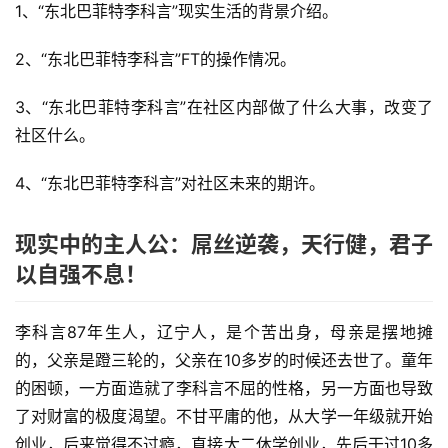
1、“东北巴菲特李科言”现实生活的背景介绍。
2、“东北巴菲特李科言”FT的操作情况。
3、“东北巴菲特李科言”在社区内部做了什么大事，改变了
社区什么。
4、“东北巴菲特李科言”对社区未来的期许。
现实中的主人公：屌丝逆袭，天行健，君子
以自强不息！
李科言87年生人，辽宁人，是个苦出身，母亲是摆地摊
的，父亲是蹬三轮的，父亲在10多岁的时候还去世了。童年
的困顿，一方面造就了李科言不屈的性格，另一方面也导致
了对财富的极度渴望。不甘平庸的他，从大学一年级就开始
创业，后来觉得不过瘾，直接大二休学创业，先后干过10多