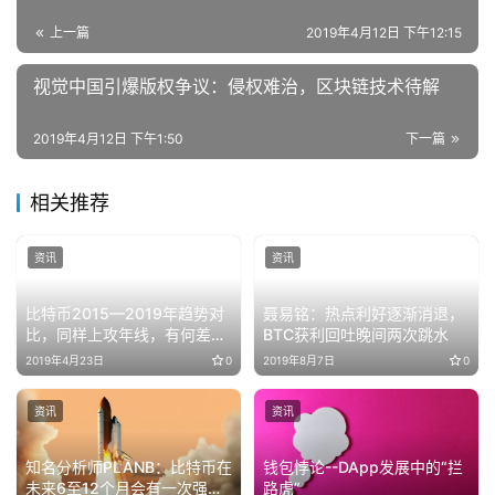
上一篇
2019年4月12日 下午12:15
视觉中国引爆版权争议：侵权难治，区块链技术待解
2019年4月12日 下午1:50
下一篇
相关推荐
资讯
资讯
比特币2015—2019年趋势对
聂易铭：热点利好逐渐消退，
比，同样上攻年线，有何差
BTC获利回吐晚间两次跳水
异？
2019年4月23日
0
2019年8月7日
0
资讯
资讯
知名分析师PLANB：比特币在
钱包悖论--DApp发展中的“拦
未来6至12个月会有一次强劲
路虎”