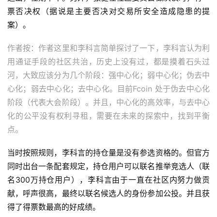
票否决权（据说是主要否决对交易所安全造成隐患的提
案）。
作者按：作者这里和李科言简单探讨了一下，李科言认为利
用通证手段的社区共治，历史上没有过，都是摸着石头过
河，大致应该分为几个阶段：强中心化；弱中心化；伪去中
心化；弱去中心化；去中心化。目前Fcoin 处于伪去中心化
阶段（代表大会阶段）。并且，中心化的高效率，与去中心
化的公平没有权利寻租，需要在未来的探索中，找到平衡
点。
当时按照规则，李科言的持仓量是没有参选资格的。但官方
同时出台一条配套规定，持仓用户可以联名推举竞选人（联
名300万持仓用户），李科言由于一直在社区内努力做贡
献，呼声很高，最终以联名候选人的身份参加公投。并且获
得了得票数最高的好成绩。