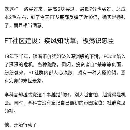
就这样一路买过来，最高5块买过，最低7分也买过，总成
本2毛左右，到了今天FT从底部反弹了近10倍，确实是挣钱
了，而且相当满意。
FT社区建设：疾风知劲草，板荡识忠臣
18年下半年，随着币价犹如坠入深渊般的下滑，FCoin陷入
了深深的危机，各种跑路，倒闭，投资者自*杀等等负面，
纷纷袭来。FT社群内部人心涣散，颇有一种大厦将倾，焉
有完卵的末世景象。
李科言却越感觉这个事越觉的好，别人越害怕，越觉得是机
会。同时，李科言没有忘记自己最初的币圈定位：社群意见
领袖。
他，开始行动了！