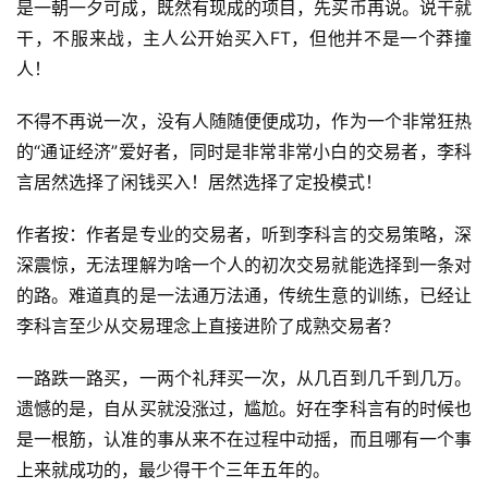
是一朝一夕可成，既然有现成的项目，先买币再说。说干就
干，不服来战，主人公开始买入FT，但他并不是一个莽撞
人！
不得不再说一次，没有人随随便便成功，作为一个非常狂热
的“通证经济”爱好者，同时是非常非常小白的交易者，李科
言居然选择了闲钱买入！居然选择了定投模式！
作者按：作者是专业的交易者，听到李科言的交易策略，深
深震惊，无法理解为啥一个人的初次交易就能选择到一条对
的路。难道真的是一法通万法通，传统生意的训练，已经让
李科言至少从交易理念上直接进阶了成熟交易者？
一路跌一路买，一两个礼拜买一次，从几百到几千到几万。
遗憾的是，自从买就没涨过，尴尬。好在李科言有的时候也
是一根筋，认准的事从来不在过程中动摇，而且哪有一个事
上来就成功的，最少得干个三年五年的。