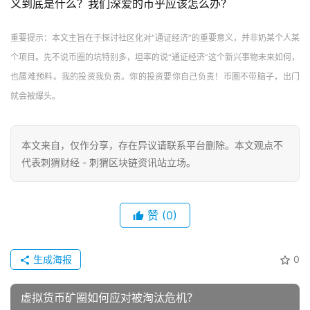
义到底是什么？我们深爱的币乎应该怎么办？
重要提示：本文主旨在于探讨社区化对“通证经济”的重要意义，并非奶某个人某
个项目。先不说币圈的坑特别多，坦率的说“通证经济”这个新兴事物未来如何，
也属难预料。我的投资我负责。你的投资要你自己负责！币圈不带脑子，出门
就会被爆头。
本文来自
，仅作分享，存在异议请联系平台删除。本文观点不
代表刺猬财经 - 刺猬区块链资讯站立场。
赞
(0)
生成海报
0
虚拟货币矿圈如何应对被淘汰危机？