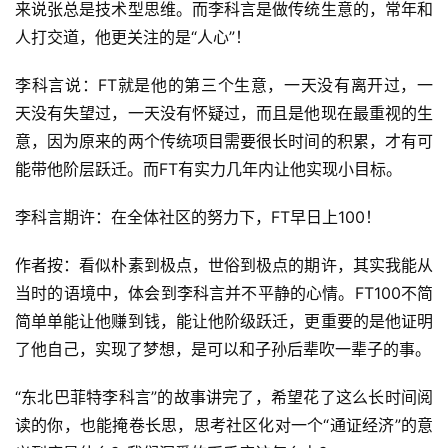
来说张总是技术型思维。而李科言是做传统生意的，常年和
人打交道，他更关注的是“人心”！
李科言说：FT就是他的第三个生意，一天没有离开过，一
天没有失望过，一天没有怀疑过，而且是他现在最重视的生
意，因为原来的两个传统项目需要很长时间的积累，才有可
能带他阶层跃迁。而FT有实力几年内让他实现小目标。
李科言期许：在全体社区的努力下，FT早日上100！
作者按：看似朴素到极点，世俗到极点的期许，其实我能从
当时的语境中，体会到李科言并不平静的心情。FT100不简
简单单能让他赚到钱，能让他阶级跃迁，更重要的是他证明
了他自己，实现了梦想，是可以和子孙后辈吹一辈子的事。
“东北巴菲特李科言”的故事讲完了，希望花了这么长时间阅
读的你，也能掩卷长思，思考社区化对一个“通证经济”的意