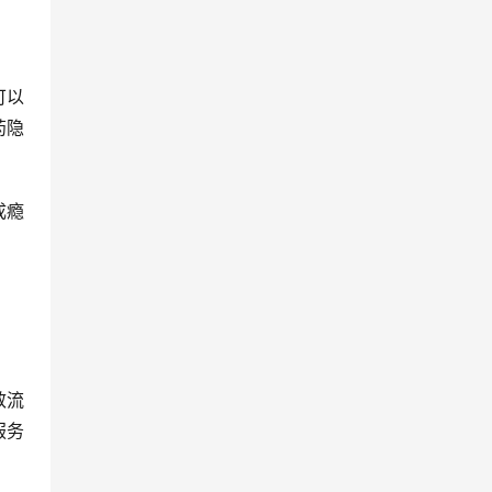
可以
药隐
成瘾
效流
服务