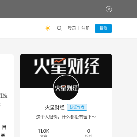
登录
注册
投稿
链技
能
火星财经
认证作者
这个人很懒，什么都没有留下～
，目
11.0K
0
主要
文章
粉丝