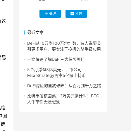
关注
私信
新这
最近文章
。
DeFi从10万到100万地址数，有人说要吸
引更多用户，要专注于投机的杀手级应用
活易
一文快速了解DeFi三大保险项目
5个月浮盈3亿美元，上市公司
MicroStrategy再拿5亿赌比特币
DeFi鲸鱼的自我修养：从百万到千万之路
比特币硬核圆桌：2万美元倒计时！BTC
大牛市你无法想象
链信
中国
块链