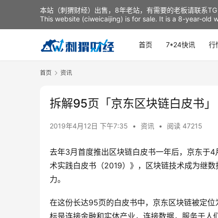
本站（刺猬财经）出售，8年老站，有需要的老板请联系TG：t
This website (ciweicaijing) is for sale. It is a 8-year-ol
首页
7*24快讯
行
首页
资讯
拆解95页「京东区块链白皮书」
2019年4月12日 下午7:35
•
资讯
•
阅读 47215
去年3月首度推出区块链白皮书一年后，京东于4
术实践白皮书（2019）》，区块链技术成为继数
力。
在这份长达95页的白皮书中，京东区块链被定位
标是连接金融和实体产业，连接数据，服务于人们美