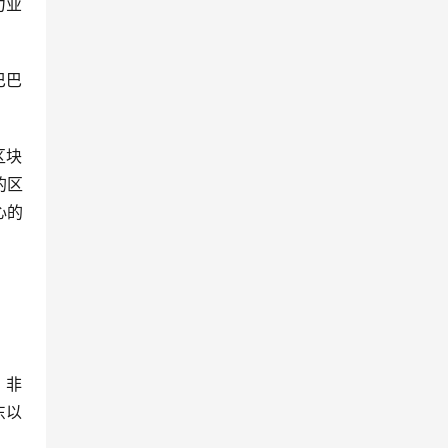
力业
巴巴
区块
的区
心的
、非
东以