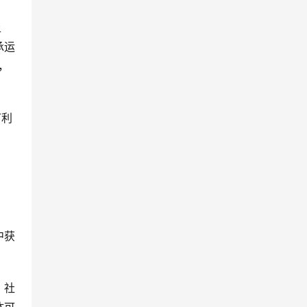
上
承运
，
可利
中获
，社