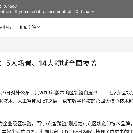
uhaov
d website. If you need it, please contact TG: tuhaov
情中心
刺猬学院
：5大场景、14大领域全面覆盖
月9日对外公布了其2019年版本的区块链白皮书——《京东区块
据技术、人工智能和IoT之后，京东数字科技的第四大核心技术
为企业级区块链，而“京东智臻链”则成为京东区块链的技术品牌
好生活的愿景。刺猬财经（ID：hxcj24h）梳理了白皮书的