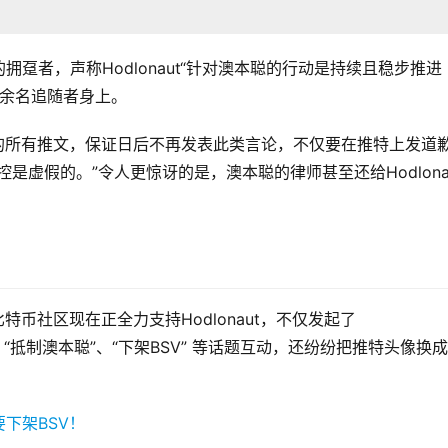
H的拥趸者，声称Hodlonaut“针对澳本聪的行动是持续且稳步推进
00余名追随者身上。
引用的所有推文，保证日后不再发表此类言论，不仅要在推特上发道
是虚假的。”令人更惊讶的是，澳本聪的律师甚至还给Hodlona
比特币社区现在正全力支持Hodlonaut，不仅发起了
aut）”、“抵制澳本聪”、“下架BSV” 等话题互动，还纷纷把推特头像换