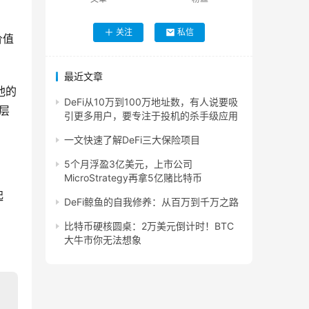
关注
私信
价值
最近文章
他的
DeFi从10万到100万地址数，有人说要吸
层
引更多用户，要专注于投机的杀手级应用
一文快速了解DeFi三大保险项目
5个月浮盈3亿美元，上市公司
MicroStrategy再拿5亿赌比特币
起
DeFi鲸鱼的自我修养：从百万到千万之路
比特币硬核圆桌：2万美元倒计时！BTC
大牛市你无法想象