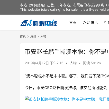
本站（刺猬财经）出售，8年老站，有需要的老板请联系TG：t
This website (ciweicaijing) is for sale. It is a 8-year-ol
首页
7*24快讯
行
首页
资讯
人物
币安赵长鹏手撕澳本聪：你不是
2019年4月12日 下午7:15
•
人物
•
阅读 59126
“澳本聪根本不是中本聪。够了，我们要下架[BSV
今日，币安CEO赵长鹏发推称，该交易所可能会下架B