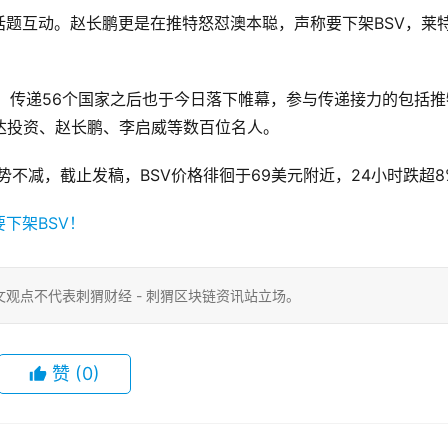
题互动。赵长鹏更是在推特怒怼澳本聪，声称要下架BSV，莱
、传递56个国家之后也于今日落下帷幕，参与传递接力的包括推
头富达投资、赵长鹏、李启威等数百位名人。
星期跌势不减，截止发稿，BSV价格徘徊于69美元附近，24小时跌超8
观点不代表刺猬财经 - 刺猬区块链资讯站立场。
赞
(0)