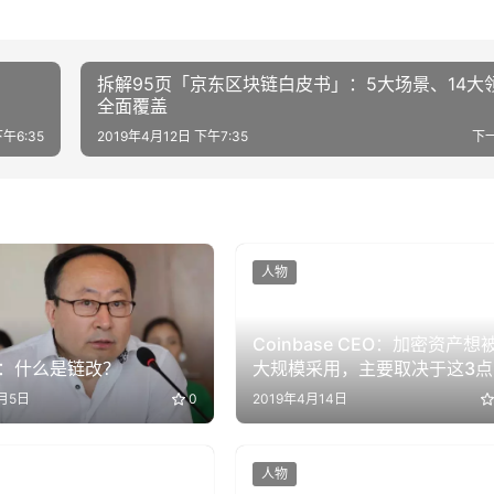
拆解95页「京东区块链白皮书」：5大场景、14大
全面覆盖
下午6:35
2019年4月12日 下午7:35
下
人物
Coinbase CEO：加密资产想
：什么是链改？
大规模采用，主要取决于这3点
8月5日
0
2019年4月14日
人物