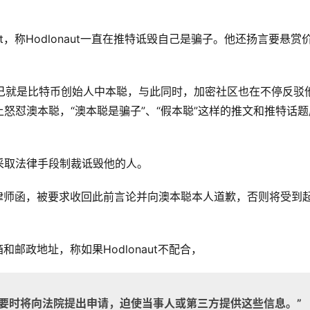
t，称Hodlonaut一直在推特诋毁自己是骗子。他还扬言要悬赏
自己就是比特币创始人中本聪，与此同时，加密社区也在不停反驳
怒怼澳本聪，“澳本聪是骗子”、“假本聪”这样的推文和推特话题
采取法律手段制裁诋毁他的人。
来的律师函，被要求收回此前言论并向澳本聪本人道歉，否则将受到
和邮政地址，称如果Hodlonaut不配合，
必要时将向法院提出申请，迫使当事人或第三方提供这些信息。”