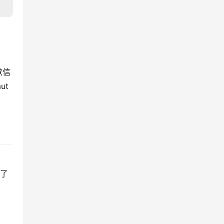
歉信
ut
成了