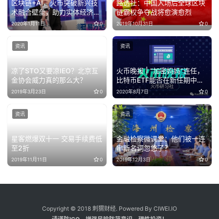
区块链+AI，火币突破新兴技
路透社：中国入场后全球区块
术融合壁垒，助力实体经济效
链霸权争夺战将愈演愈烈
率提升
2020年1月11日
0
2019年10月31日
0
资讯
资讯
凉了STO又要凉IEO？北京互
火币晚报 | “加密妈妈”连任，
金协会威力真的那么大？
比特币ETF能否在新任期中获
得批准？
2019年3月23日
0
2020年8月7日
0
资讯
资讯
星客燃爆双十一 交易手续费低
金融检察微课堂：他们被一连
至2折
串新名词忽悠了？
2019年11月11日
0
2019年12月3日
0
Copyright © 2018 刺猬财经. Powered By CIWEI.IO