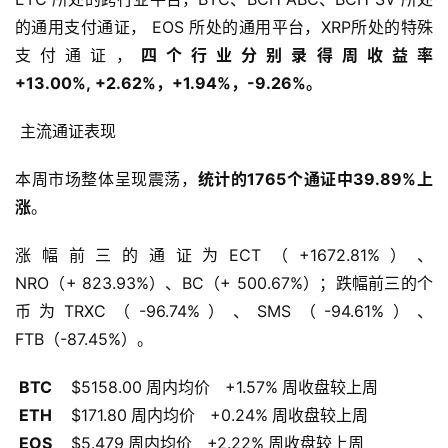
的通用支付通证， EOS 所处的通用平台，XRP所处的特殊
支付通证，
四个行业分别录得周收益率
+13.00%, +2.62%，+1.94%，-9.26%。
 主流通证表现 
本周市场整体呈现震荡，
统计的1765个通证中39.89%上
涨
。 
涨幅前三的通证为ECT（+1672.81%）、
NRO（+ 823.93%）、BC（+ 500.67%）；跌幅前三的个
币为TRXC（-96.74%）、SMS（-94.61%）、
FTB（-87.45%）。
BTC 
   $5158.00
周内均价   +1.57%
周收盘较上周
 ETH 
   $171.80
周内均价   +0.24%
周收盘较上周
 EOS 
   $5.479
周内均价   +2.22%
周收盘较上周