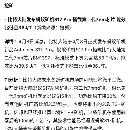
挖矿
- 比特大陆发布蚂蚁矿机S17 Pro 搭载第二代7nm芯片 能效
比低至36J/T
（新闻来源：搜狐）
详情：
4月8日消息，比特大陆于4月8日正式发布蚂蚁矿机
新品Antminer S17 Pro。蚂蚁矿机S17 Pro搭载比特大陆第
二代7nm芯片BM1397，标准模式下算力高达53 TH/s，能
效比为39.5 J/T，低功耗模式下能效比低至36J/T。
TI分析：
比特大陆未来垄断矿机市场的可能性将微乎其微。
目前比特大陆蚂蚁S17系列矿机为第二代7nm矿机，相比第
一代7nm矿机也就是蚂蚁S15系列，功耗比约下降30%。然
而其他矿机厂商比如芯动科技，也即将推出的芯动T3+矿
机，亿邦也已经推出翼比特E11++矿机，这些矿机在使用较
落后的10nm的工艺下，其技术性能已经逼近蚂蚁S17矿机。
比特大陆未来垄断矿机市场的可能性将微乎其微。