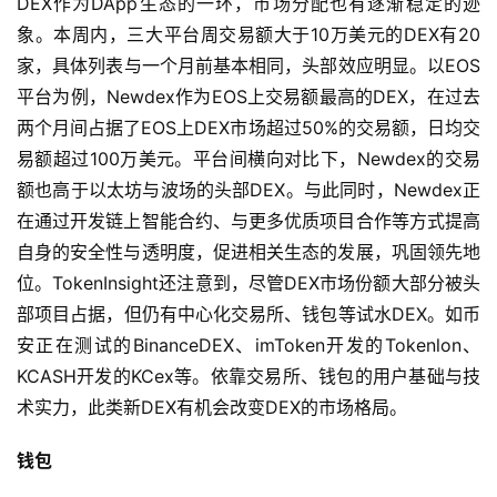
DEX作为DApp生态的一环，市场分配也有逐渐稳定的迹
象。本周内，三大平台周交易额大于10万美元的DEX有20
家，具体列表与一个月前基本相同，头部效应明显。以EOS
平台为例，Newdex作为EOS上交易额最高的DEX，在过去
两个月间占据了EOS上DEX市场超过50%的交易额，日均交
易额超过100万美元。平台间横向对比下，Newdex的交易
额也高于以太坊与波场的头部DEX。与此同时，Newdex正
在通过开发链上智能合约、与更多优质项目合作等方式提高
自身的安全性与透明度，促进相关生态的发展，巩固领先地
位。TokenInsight还注意到，尽管DEX市场份额大部分被头
部项目占据，但仍有中心化交易所、钱包等试水DEX。如币
安正在测试的BinanceDEX、imToken开发的Tokenlon、
KCASH开发的KCex等。依靠交易所、钱包的用户基础与技
术实力，此类新DEX有机会改变DEX的市场格局。
钱包