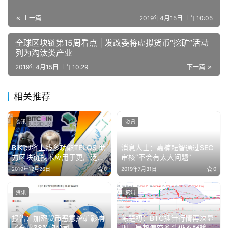
上一篇
2019年4月15日 上午10:05
全球区块链第15周看点 | 发改委将虚拟货币“挖矿”活动
列为淘汰类产业
2019年4月15日 上午10:29
下一篇
相关推荐
资讯
资讯
BiKi即将上线多功能TELOS 助
消息人士：嘉楠耘智通过SEC
力区块链技术应用于更广泛的
审核“不会有太大问题”
生活场景
2019年12月26日
0
2019年7月31日
0
资讯
资讯
报告：加密货币恶意挖矿影响
陈楚初：BTC插针行情再次显
了全球38%的公司
现，局势偏空多头仍不服输