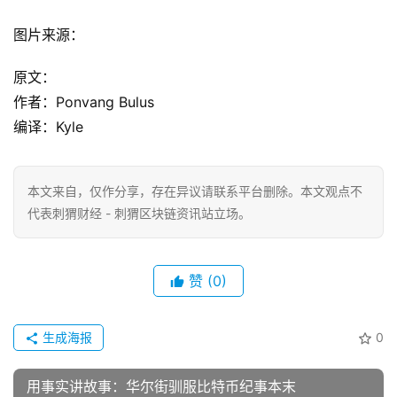
图片来源：
原文：
作者：Ponvang Bulus
编译：Kyle
本文来自
，仅作分享，存在异议请联系平台删除。本文观点不
代表刺猬财经 - 刺猬区块链资讯站立场。
赞
(0)
生成海报
0
用事实讲故事：华尔街驯服比特币纪事本末