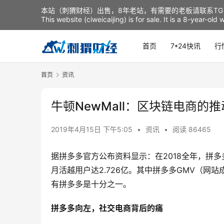
本站（刺猬财经）出售，8年老站，有需要的老板请联系TG：t
This website (ciweicaijing) is for sale. It is a 8-year-ol
首页
7*24快讯
行
首页
资讯
牛顿NewMall：区块链电商的
2019年4月15日 下午5:05
•
资讯
•
阅读 86465
据拼多多官方公布资料显示：在2018全年，拼多多
月活越用户达2.726亿。其中拼多多GMV（网
有拼多多是十分之一。
拼多多向左，社交电商背后的痛