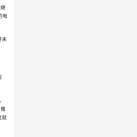
徐继
的电
并未
况
。
、推
这就