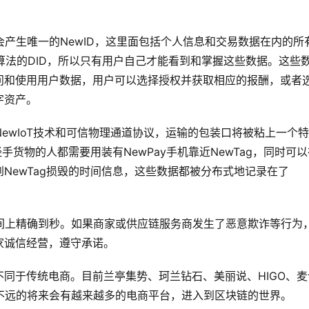
中会产生唯一的NewID，这里面包括个人信息和交易数据在内的所
密算法的DID，所以只有用户自己才能看到和掌握这些数据。这些
问和使用用户数据，用户可以选择授权并获取相应的报酬，或者
字资产。
用NewIoT技术和可信物理通道协议，运输的包装口将被粘上一个
手货物的人都需要用装有NewPay手机靠近NewTag，同时可以
看到NewTag损毁的时间信息，这些数据都被分布式地记录在了
在时间上精确到秒。如果商家或供应链服务商发生了恶意欺诈等行为
家诚信经营，遵守承诺。
同于传统电商。目前兰亭集势、珂兰钻石、美丽说、HIGO、麦
信在不远的将来会有越来越多的电商平台，进入到区块链的世界。