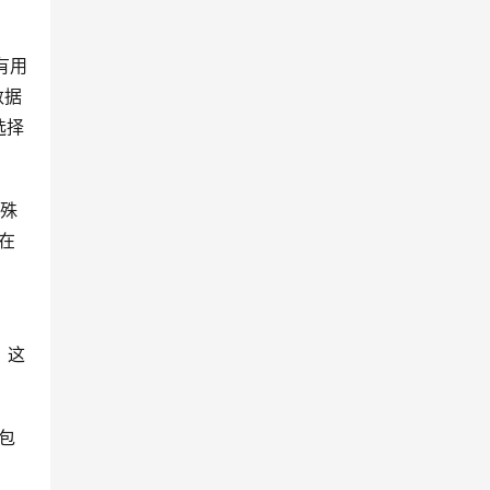
有用
数据
选择
特殊
在
，这
包