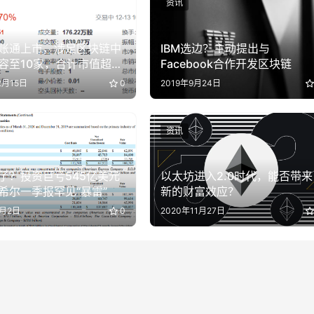
资讯
账通上市，涉足区块链中
IBM选边？主动提出与
容至10家，合计市值超
Facebook合作开发区块链
亿
2月15日
0
2019年9月24日
资讯
了？投资巨亏545亿美元
以太坊进入2.0时代，能否带来
希尔一季报罕见“暴雷”
新的财富效应？
5月2日
0
2020年11月27日