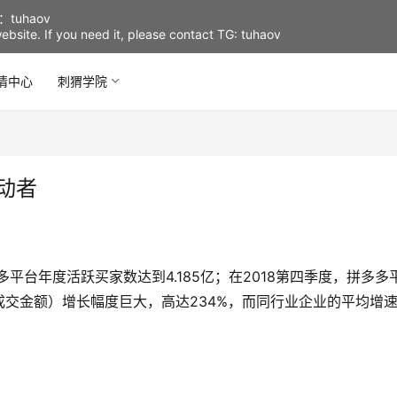
uhaov
d website. If you need it, please contact TG: tuhaov
情中心
刺猬学院
推动者
平台年度活跃买家数达到4.185亿；在2018第四季度，拼多多
站成交金额）增长幅度巨大，高达234%，而同行业企业的平均增