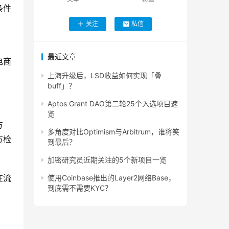
条件
关注
私信
最近文章
电商
上海升级后，LSD收益如何实现「叠
buff」？
Aptos Grant DAO第二轮25个入选项目速
览
方
多角度对比Optimism与Arbitrum，谁将笑
方检
到最后？
加密研究员近期关注的5个新项目一览
在流
使用Coinbase推出的Layer2网络Base，
到底需不需要KYC？