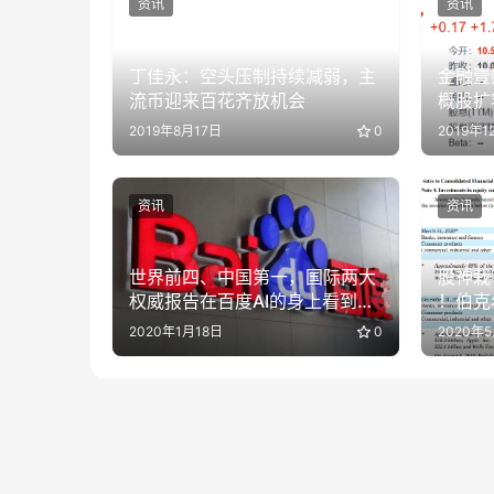
资讯
资讯
丁佳永：空头压制持续减弱，主
金融壹
流币迎来百花齐放机会
概股扩
6800
2019年8月17日
0
2019年1
资讯
资讯
世界前四、中国第一，国际两大
股神栽
权威报告在百度AI的身上看到了
！伯克
什么？
2020年1月18日
0
2020年