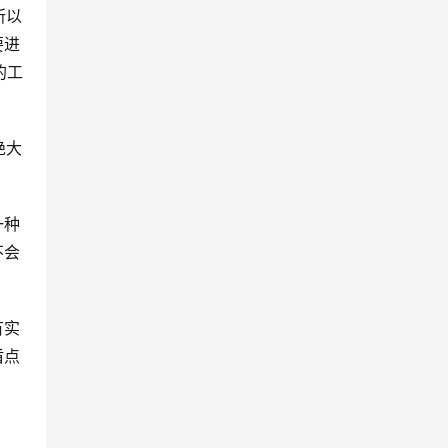
所以
要进
的工
绝大
一种
不会
有实
盾点