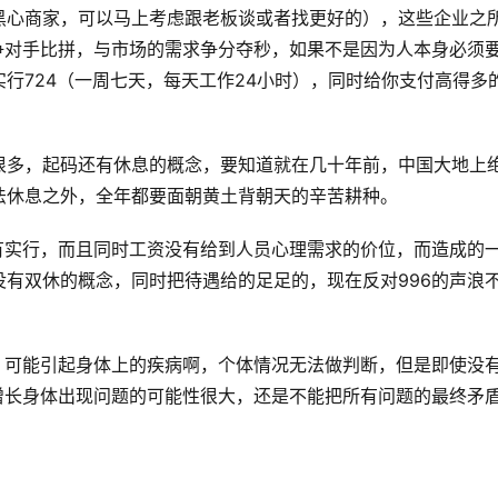
黑心商家，可以马上考虑跟老板谈或者找更好的），这些企业之
争对手比拼，与市场的需求争分夺秒，如果不是因为人本身必须
行724（一周七天，每天工作24小时），同时给你支付高得多
很多，起码还有休息的概念，要知道就在几十年前，中国大地上
法休息之外，全年都要面朝黄土背朝天的辛苦耕种。
有实行，而且同时工资没有给到人员心理需求的价位，而造成的
有双休的概念，同时把待遇给的足足的，现在反对996的声浪
，可能引起身体上的疾病啊，个体情况无法做判断，但是即使没
增长身体出现问题的可能性很大，还是不能把所有问题的最终矛