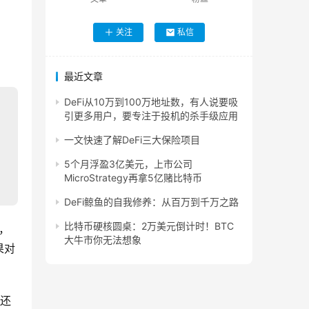
关注
私信
最近文章
DeFi从10万到100万地址数，有人说要吸
引更多用户，要专注于投机的杀手级应用
一文快速了解DeFi三大保险项目
5个月浮盈3亿美元，上市公司
MicroStrategy再拿5亿赌比特币
DeFi鲸鱼的自我修养：从百万到千万之路
比特币硬核圆桌：2万美元倒计时！BTC
，
大牛市你无法想象
果对
资还