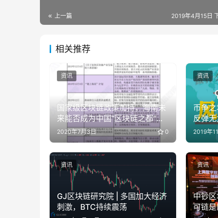
上一篇
2019年4月15日 
相关推荐
资讯
资讯
国家级区块链政策加持，海南未
币争之
来能否成为中国“区块链之都”？|
反弹无
链塔智库
2020年7月3日
0
2019年1
资讯
资讯
GJ区块链研究院 | 多国加大经济
中钞区
刺激，BTC持续震荡
可链是