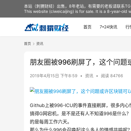
本站（刺猬财经）出售，8年老站，有需要的老板请联系TG：t
This website (ciweicaijing) is for sale. It is a 8-year-ol
首页
7*24快讯
行
首页
资讯
朋友圈被996刷屏了，这个问题
2019年4月15日 下午8:59
•
资讯
•
阅读 84766
Github上被996-ICU的事件直接刷屏，很多
搞得G网宕机，是不是还有人不知道996是什么？
的是每周工作六天。
那么为什么996会召唤起这么多人的情感共鸣呢