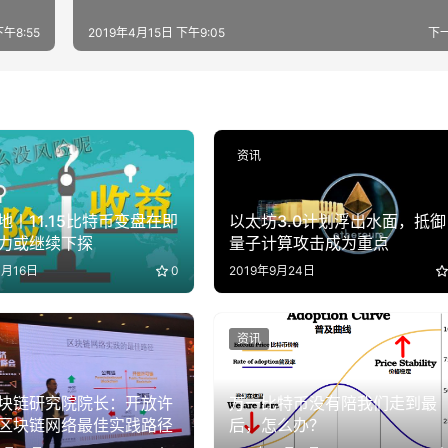
下午8:55
2019年4月15日 下午9:05
下
资讯
地丨11.15比特币变盘在即
以太坊3.0计划浮出水面，抵御
力或继续下探
量子计算攻击成为重点
1月16日
0
2019年9月24日
资讯
块链研究院院长：开放许
万一比特币没有陪我们走到最
区块链网络最佳实践路径
后，怎么办？