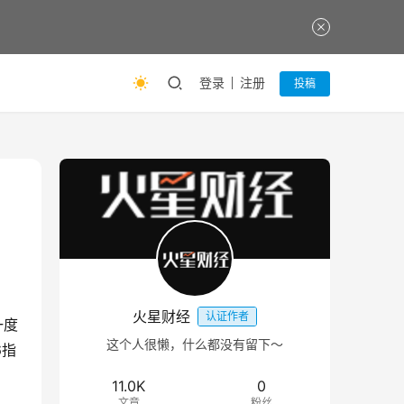
登录
注册
投稿
火星财经
认证作者
一度
这个人很懒，什么都没有留下～
6指
11.0K
0
文章
粉丝