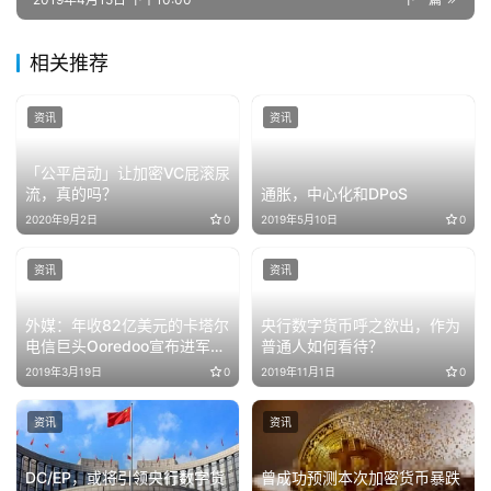
相关推荐
资讯
资讯
「公平启动」让加密VC屁滚尿
流​，真的吗？
通胀，中心化和DPoS
2020年9月2日
0
2019年5月10日
0
资讯
资讯
外媒：年收82亿美元的卡塔尔
央行数字货币呼之欲出，作为
电信巨头Ooredoo宣布进军区
普通人如何看待？
块链领域
2019年3月19日
0
2019年11月1日
0
资讯
资讯
DC/EP，或将引领央行数字货
曾成功预测本次加密货币暴跌