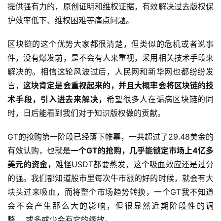
提供强有力的，原创证明和维权证据，有效解决过去版权保
护效率低下、维权困难等痛点问题。
区块链的这个优势大家都很清楚，但类似的危机或者说事
件，没有爆发前，是不会有人来重视，采用相关技术手段来
解决的。相信这轮风波过后，人民网和新华网也都纷纷发
言，
这块肯定是会重视起来的，并且大概率会将区块链的技
术手段，引入进去来解决，
希望很多人在诟病区块链的同
时，日后能看到我们对于知识版权做的贡献。
GT的抢购第一阶段已经落下帷幕，一共超过了29.48美金的
有效认购，也就是
一个GT的抢购，几乎能锁定市场上4亿多
美元的资金，
难怪USDT都要蒸发，这个吸血效应还是过分
的强。我们都知道股市里每次牛市涨的好的时候，就会有大
块头过来吸血，而将整个市场趋势转换，一个GT我不知道
会不会产生那么大的影响，但很显然近期阶段性的调
整， 或多或少会有它的缘故。