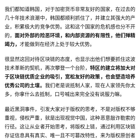
我们都知道韩国，对于加密货币非常友好的国家，在过去的
几十年技术浪潮中，韩国都顺利抓住了，并建立其强大的产
业，积累极大的竞争优势。这和这个国家的危机感也分不开
的，
面对外部的险恶环境，和内部资源的有限性，他们殚精
竭力，
才能做到在经济上处于较大优势。
很显然这回对待区块链的态度，也显示出他们想要抓住这波
技术革新的契机，再次攀登一个台阶，
特区的建立将加大对
于区块链优质企业的吸引，宽松友好的政策，也会塑造培养
优秀公司的土壤。
我们老是说抵制人家，现在人家领先你太
多，你拿什么去抵制，口号喊出来完全没有说服力嘛。
最近黑洞事件，引发大家对于版权的思考，不是对版权不够
重视，侵权严重，就是出现视觉中国，这种恶意敲诈勒索的
行径。这让从业者开始思考，将版权上链，通过利用区块链
存证信息具有真实、唯一且不可篡改特性，来为版权原创者