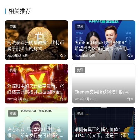
相关推荐
资讯
资讯
刑法泰斗张明楷教授：比特币
火币FastTrack项目ANKR：
属于刑法上的财物
希望成为区块链底层和应用层
的基础设施提供商
2020年4月4日
0
2020年9月2日
0
资讯
资讯
外媒眼中的央行数字货币：将
终结美元霸权并占据国际金融
Eirenex交易所获得澳门牌照
主导地位
2020年4月22日
0
2019年4月23日
0
资讯
资讯
许志宏谈「瑞幸22亿财务造
谁拥有真正的储存价值：
假」：所有发行完可转债的公
BTC、分叉币，还是平台币？