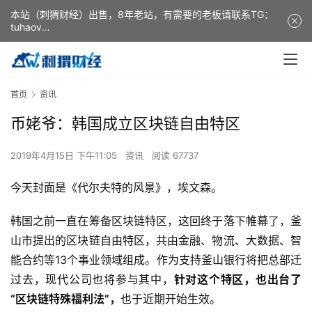
本站（刺猬财经）出售，8年老站，有需要的老板请联系TG：
tuhaov
This website (ciweicaijing) is for sale. It is a 8-year-old
website. If you need it, please contact TG: tuhaov
首页
资讯
币姥爷：韩国成立区块链自由特区
2019年4月15日 下午11:05
资讯
阅读 67737
今天封面是《代尔夫特的风景》，埃文森。
韩国之前一直在筹备区块链特区，这回终于落下帷幕了，釜
山市提出的区块链自由特区，共由金融、物流、大数据、智
能合约等13个事业领域组成。作为支持釜山银行将把总部迁
过去，现代公司也将参与其中，
针对这个特区，也出台了
“区块链特殊福利法”，
也于近期开始生效。