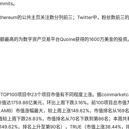
mmits。
n和Ethereum的公共主页关注数分列前三；Twitter中，粉丝数前三
最高的为数字资产交易平台Quoine获得的1600万美金的投资
P100项目中23个项目市值有不同程度上涨。据coinmarketc
值达1759.86亿美元，环比上周下跌3.16%。前100项目总市值
a（LAMB）市值涨幅最大，较上周上涨149.62%，市值排名从169
，市值较上周下跌28.83%，市值排名从70名下跌到第86名；本周共
49.62%，排名上升至第90名），TRUE（市值上涨38.44%，