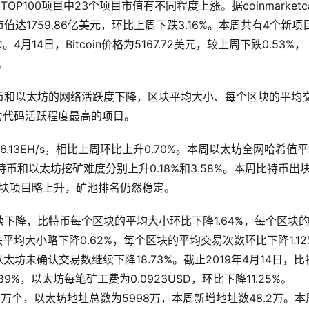
P100项目中23个项目市值有不同程度上涨。据coinmarketc
值达1759.86亿美元，环比上周下跌3.16%。本周共有4个新项
。4月14日，Bitcoin价格为5167.72美元，较上周下跌0.53%，
%。
币和以太坊的网络活跃度下降，区块平均大小、每个区块的平均
成为代码活跃程度最高的项目。
13EH/s，相比上周环比上升0.70%。本周以太坊全网哈希值
。比特币和以太坊挖矿难度分别上升0.18%和3.58%。本周比特币出
出块项目略上升，矿池排名仍然稳定。
下降，比特币每个区块的平均大小环比下降1.64%，每个区块
平均大小略下降0.62%，每个区块的平均交易次数环比下降1.12
太坊未确认交易数继续下降18.73%。截止2019年4月14日，比
89%，以太坊每笔矿工费为0.0923USD，环比下降11.25%。
44.2万个，以太坊地址总数为5998万，本周新增地址数48.2万。本