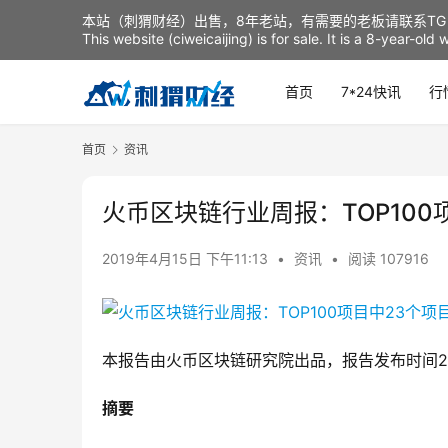
本站（刺猬财经）出售，8年老站，有需要的老板请联系TG：t
This website (ciweicaijing) is for sale. It is a 8-year-ol
首页
7*24快讯
行
首页
资讯
火币区块链行业周报：TOP10
2019年4月15日 下午11:13
•
资讯
•
阅读 107916
本报告由火币区块链研究院出品，报告发布时间20
摘要