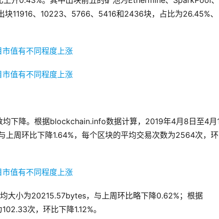
.43%。其中出块前五的矿池为Ethermine、SparkPool、
分别出块11916、10223、5766、5416和2436块，占比为26.45%、
根据blockchain.info数据计算，2019年4月8日至4月1
与上周环比下降1.64%，每个区块的平均交易次数为2564次，
大小为20215.57bytes，与上周环比略下降0.62%；根据
02.33次，环比下降1.12%。