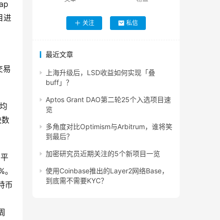
ap
目进
关注
私信
最近文章
交易
上海升级后，LSD收益如何实现「叠
buff」？
Aptos Grant DAO第二轮25个入选项目速
平均
览
块数
多角度对比Optimism与Arbitrum，谁将笑
到最后？
加密研究员近期关注的5个新项目一览
的平
%。
使用Coinbase推出的Layer2网络Base，
到底需不需要KYC？
特币
周