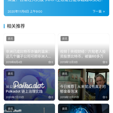
2020年11月6日 上午9:00
下一篇
相关推荐
资讯
资讯
非洲已成比特币诈骗的温床：
视频 | 央视财经：六旬老人投
这几个骗子公司可把非洲人民
资股票比特币，被骗60多万
坑苦了……
2019年8月4日
0
2019年12月3日
0
资讯
资讯
从公链治理谈起，探讨
今日推荐 | 从来就没有真正的
Polkadot 链上治理实践
郁金香泡沫
2020年7月23日
0
2019年12月21日
0
资讯
资讯