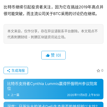
比特币继续引起投资者关注，因为它在挑战2019年高点并
很可能突破，而主流公司关于BTC采用的讨论仍在继续。
本文来自
，仅作分享，存在异议请联系平台删除。本文观点不
代表刺猬财经 - 刺猬区块链资讯站立场。
赞
(0)
生成海报
0
比特币支持者Cynthia Lummis赢得怀俄明州参议院席
位
上一篇
2020年11月6日 上午8:50
深度：日渐壮大的波卡DeFi生态是否能够超越以太坊？