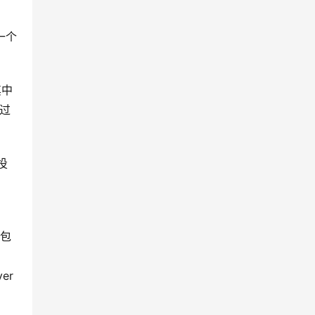
一个
其中
通过
投
并包
er