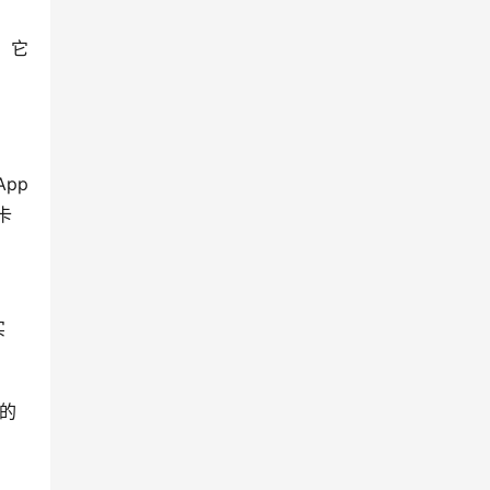
，它
pp
卡
实
目的