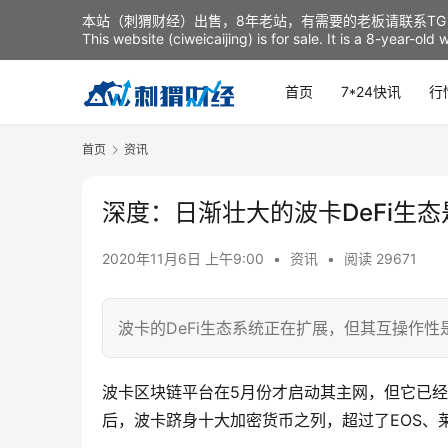
本站（刺猬财经）出售，8年老站，有需要的老板请联系TG：t
This website (ciweicaijing) is for sale. It is a 8-year-ol
首页
7*24快讯
行
首页
资讯
深度：日渐壮大的波卡DeFi生
2020年11月6日 上午9:00
•
资讯
•
阅读 29671
波卡的DeFi生态系统正在扩展，但其互操作
波卡区块链平台在5月份才启动其主网，但它已经
后，波卡跻身十大加密货币之列，超过了EOS、