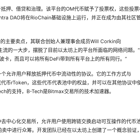
台，用于抵押、借贷和治理。该平台的OM代币赋予了投票权，这些投票
a DAO将在RioChain基础设施上运行，并正在成为由其社区
的主要卖点，其联合创始人兼理事会成员Will Corkin向
eFi成为主流的一大步，摆脱了目前以太坊上的平台所面临的网络问题。
到波卡，而且可以将所有DeFi带到所有平台上的所有同行。”
的缩写）是一个允许用户释放抵押代币中流动性的协议。它的工作方式与
发行了合成代币rToken，这些代币代表池中的权益，并可以在其他协议中
h的支持，B-Tech是Bitmax交易所的技术加速器。
p，这是一种去中心化交易所，允许用户使用跨链交换启动可互操作的代币
拍卖中进行众筹。开发团队已经在以太坊上创建了一个概念验证