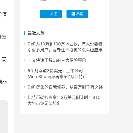
价值
关注
私信
最近文章
开发
DeFi从10万到100万地址数，有人说要吸
引更多用户，要专注于投机的杀手级应用
。现
一文快速了解DeFi三大保险项目
5个月浮盈3亿美元，上市公司
MicroStrategy再拿5亿赌比特币
各类运
DeFi鲸鱼的自我修养：从百万到千万之路
比特币硬核圆桌：2万美元倒计时！BTC
大牛市你无法想象