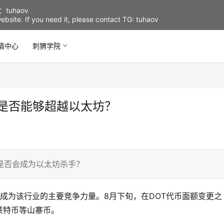
uhaov
d website. If you need it, please contact TG: tuhaov
情中心
刺猬学院
态是否能够超越以太坊？
性是否会成为以太坊杀手？
成为该行业的主要竞争力量。8月下旬，在DOT代币面额变更之
莱特币等山寨币。