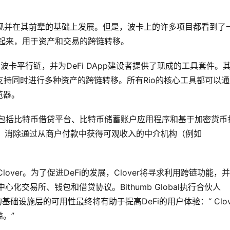
涌现并在其前辈的基础上发展。但是，波卡上的许多项目都看到了
起来，用于资产和交易的跨链转移。
ate构建的波卡平行链，并为DeFi DApp建设者提供了现成的工具套件。
idge)，它支持同时进行多种资产的跨链转移。所有Rio的核心工具都可以
览器。
用例，包括比特币借贷平台、比特币储蓄账户应用程序和基于加密货币
认为，消除通过从商户付款中获得可观收入的中介机构（例如
。
链Clover。为了促进DeFi的发展，Clover将寻求利用跨链功能，
去中心化交易所、钱包和借贷协议。Bithumb Global执行合伙人
ver这样的基础设施层的可用性最终将有助于提高DeFi的用户体验：“ Clov
。”