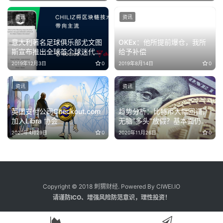
资讯
资讯
意大利著名足球俱乐部尤文图
OKEx：他所提前爆仓，我所
斯宣布推出全球首个球迷代币
给予补偿
服务Fan Token Offering
2019年12月3日
0
2019年8月14日
0
(FTO)
资讯
资讯
英国支付公司Checkout.com
趋势分析：比特币大幅回调，
加入Libra 协会
无脑“多头”放假？基本面仍极
好
2020年4月29日
0
2020年11月26日
0
Copyright © 2018 刺猬财经. Powered By CIWEI.IO
请谨防ICO、增强风险防范意识，理性投资！