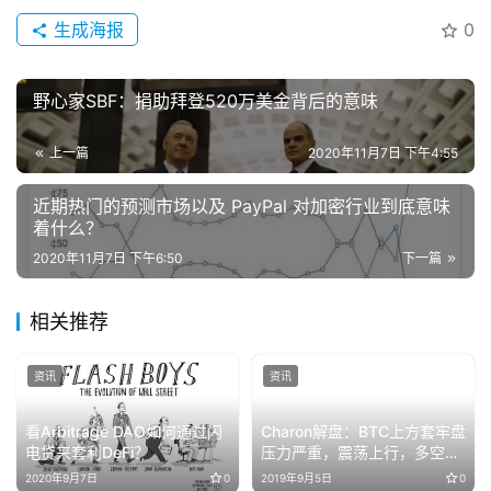
生成海报
0
野心家SBF：捐助拜登520万美金背后的意味
上一篇
2020年11月7日 下午4:55
近期热门的预测市场以及 PayPal 对加密行业到底意味
着什么？
2020年11月7日 下午6:50
下一篇
相关推荐
资讯
资讯
看Arbitrage DAO如何通过闪
Charon解盘：BTC上方套牢盘
电贷来套利DeFi？
压力严重，震荡上行，多空继
续博弈
2020年9月7日
0
2019年9月5日
0