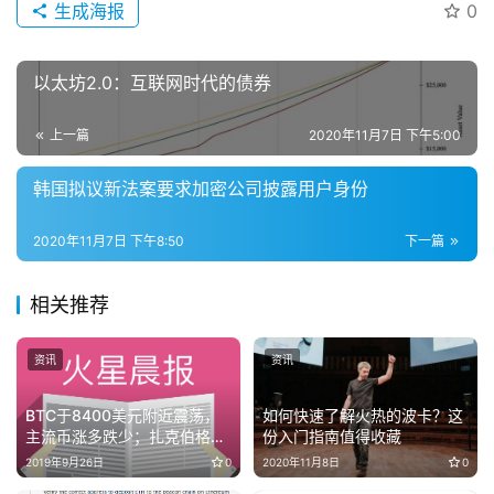
生成海报
0
以太坊2.0：互联网时代的债券
上一篇
2020年11月7日 下午5:00
韩国拟议新法案要求加密公司披露用户身份
2020年11月7日 下午8:50
下一篇
相关推荐
资讯
资讯
BTC于8400美元附近震荡，
如何快速了解火热的波卡？这
主流币涨多跌少；扎克伯格表
份入门指南值得收藏
态希望Libra尽快推出，币安新
2019年9月26日
0
2020年11月8日
0
增法币渠道 | 晨报