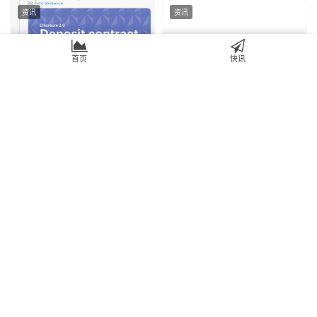
资讯
资讯
以太坊2.0启动倒计时25天，
Bakkt期货落下实锤，比特币
首页
快讯
信标链是否会再延迟？
受全球避险资金驱动破10000
美金可期
2020年11月6日
0
2019年5月14日
0
资讯
资讯
以太坊有望在2020年第三季
QCG打造虚拟城市综合体：连
度提供质押；灰度年初迄今已
锁商业入城上链
购68395枚BTC
2020年5月9日
0
2020年9月2日
0
Copyright © 2018 刺猬财经. Powered By CIWEI.IO
请谨防ICO、增强风险防范意识，理性投资！