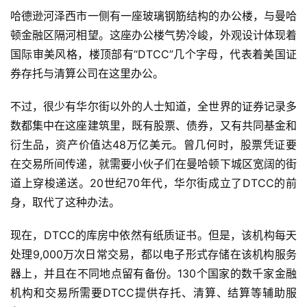
哈德逊河泽西市一侧有一座玻璃钢筋结构的办公楼，与曼哈
顿金融区隔河相望。这座办公楼气势冷峻，外观设计体现着
国际审美风格，楼顶部有“DTCC”几个字母，代表着美国证
券存托与清算公司在这里办公。
不过，很少有华尔街以外的人士知道，全世界的证券记录多
数都集中在这座建筑里，既有股票、债券，又有共同基金和
衍生品，资产价值达48万亿美元。曾几何时，股票凭证要
在交易所间传递，就需要小伙子们在曼哈顿下城区宽阔的街
道上穿梭递送。20世纪70年代，华尔街成立了DTCC的前
身，取代了这种办法。
现在，DTCC的库房中依然有纸质证书。但是，该机构每天
处理9,000万次日常交易，都以电子形式存储在该机构服务
器上，并且在不同地点留有备份。130个国家的数千家金融
机构和交易所需要DTCC提供存托、清算、结算等辅助服