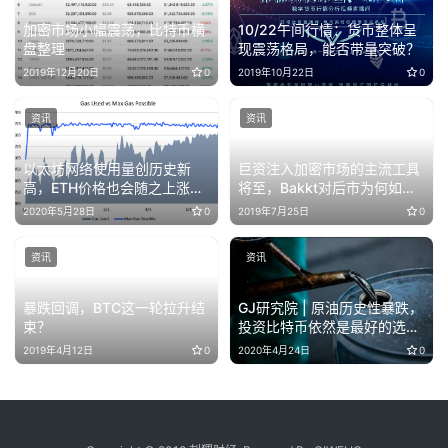
加密市场小幅震荡，比特币横
10/22午间行情：货币整体呈
盘整理
现震荡格局，能否带量突破？
2019年12月20日
0
2019年10月22日
0
资讯
资讯
以太坊网络使用量创历史新
巨资注入加密市场的主流工具
高，ETH价格也会随之上涨
将至，Bakkt对后市为何如此
吗?
重要？
2020年5月28日
0
2019年7月25日
0
资讯
资讯
暴跌回调，BTC这一轮拉升结
GJ研究院 | 原油历史性暴跌，
束？
投资比特币依然是最好的选
择？
2019年4月12日
0
2020年4月24日
0