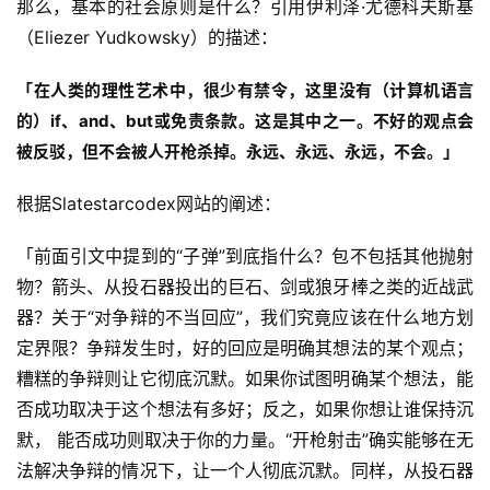
那么，基本的社会原则是什么？引用伊利泽·尤德科夫斯基
（Eliezer Yudkowsky）的描述：
「在人类的理性艺术中，很少有禁令，这里没有（计算机语言
的）if、and、but或免责条款。这是其中之一。不好的观点会
被反驳，但不会被人开枪杀掉。永远、永远、永远，不会。」
根据Slatestarcodex网站的阐述：
「前面引文中提到的“子弹”到底指什么？包不包括其他抛射
物？箭头、从投石器投出的巨石、剑或狼牙棒之类的近战武
器？关于“对争辩的不当回应”，我们究竟应该在什么地方划
定界限？争辩发生时，好的回应是明确其想法的某个观点；
糟糕的争辩则让它彻底沉默。如果你试图明确某个想法，能
否成功取决于这个想法有多好；反之，如果你想让谁保持沉
默， 能否成功则取决于你的力量。“开枪射击”确实能够在无
法解决争辩的情况下，让一个人彻底沉默。同样，从投石器