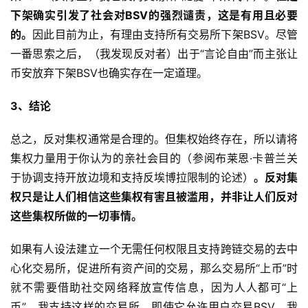
下架确实引发了社会对BSV的强烈谴责，这是有用且必要
的。
因此目前为止，有理由支持所有交易所下架BSV。尽管
一番思索之后，（我发现反对者）出于“言论自由”而主张让
币安放弃下架BSV也确实存在一定道理。
3、结论
总之，反对集权通常是合理的。但集权始终存在，所以请将
集权力量用于你认为的亲社会目的（参阅布莱恩·卡普兰关
于协调支持开放边境和支持反埃博拉限制的论述）
。
反对集
权只是让人们相信这些集权有害且被滥用，并非让人们反对
这些集权所做的一切事情。
如果有人设法建立一个无需任何权限且支持跨链交易的去中
心化交易所，促进所有资产间的交易，那么交易所“上币”时
就不需要借助社交网络释放宣传信息，因为人人都可“上
币”。我支持这样的交易所，即使它允许用户交易BSV。我