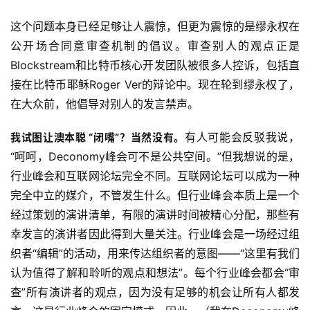
这个问题本身已经足够让人震惊，但更为震惊的是缪永权在
公开场合同意审查机制的倡议。审查别人的观点正是
Blockstream和比特币核心开发团队被很多人控诉，包括直
接在比特币耶稣Roger Ver的辩论中。现在轮到缪永权了，
在大众前，他倡导对别人的发言禁声。
有人可能会反驳我说，
我试图让澳本聪 “闭嘴”？当然没有。
“呵呵，Deconomy峰会可不是公共空间。”但我想说的是，
行业峰会和互联网论坛完全不同。互联网论坛可以成为一种
完全中立的媒介，不管发生什么。但行业峰会本质上是一个
经过策划的演讲清单，有限的演讲时间被精心分配，那些有
幸发言的演讲者因此得到大量关注。行业峰会是一场经过组
织者“编辑”的活动，用来传达组织者的意图——“这里有我们
认为值得了解和聆听的观点和想法”。每个行业峰会都会“审
查”所有演讲者的观点，因为没有足够的机会让所有人都发