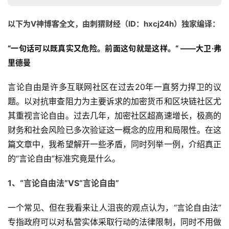
以下为V神博客全文，由刺猬财经（ID：hxcj24h）独家编译：
“一句话可以既真实又危险。前面这句就是这样。“ ——大卫·弗
里德曼
言论自由是许多互联网社区在过去20年一直努力捍卫的议
题。以对抗审查阻力为主要诉求的加密货币和区块链社区尤
其重视言论自由。过去几年，加密社区超高速增长，极高的
财务和社会风险已多次验证这一概念的应用和局限性。在这
篇文章中，我希望解开一些矛盾，同时列举一例，介绍真正
的“言论自由”标准究竟是什么。
1、“言论自由法”VS“言论自由”
一个常见、但在我看来让人沮丧的观点认为，“言论自由法”
专指政府可以对私营实体采取行动的法律限制，同时不用做