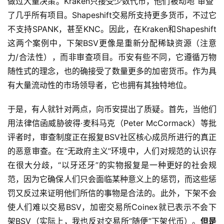
做过大量决策。Kraken只接受少数代币，他们被动地“审查”
了几乎所有项目。Shapeshift交易所支持更多货币，不过它
不支持SPANK，甚至KNC。因此，在Kraken和Shapeshift
这两个案例中，下架BSV更像是重新分配稀缺资源（注意
力/合法性），而非审查项目。币安有些不同，它遵循万物
随性式的理念，也的确接受了数量更多的加密货币。作为具
有大量流动性的市场领导者，它也拥有其独特地位。
于是，有人就针对两点，向币安提出了质疑。首先，当他们
用法律信函威胁彼得·麦科马克（Peter McCormack）等批
评者时，审查制度正在报复BSV社区核心成员所进行的真正
的恶意审查。在“无政府主义”环境中，人们对规范的认识存
在很大分歧，“以牙还牙”的实物报复是一种更好的社会规
范，因为它确保人们只会面临某种意义上的惩罚，而这些惩
罚又反过来证明他们所信的事物是合法的。此外，下架不会
使人们难以交易BSV，加密交易所Coinex就已表示不会下
架BSV（实际上，我也反对交易所“随便”下架代币）。
但是