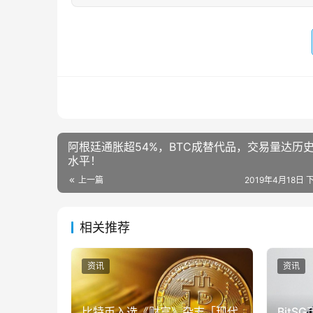
阿根廷通胀超54%，BTC成替代品，交易量达历
水平！
上一篇
2019年4月18日 下
相关推荐
资讯
资讯
比特币入选《财富》杂志「现代
Bit