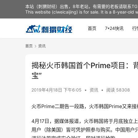
本站（刺猬财经）出售，8年老站，有需要的老板请联系TG：t
This website (ciweicaijing) is for sale. It is a 8-year-ol
首页
7*24快讯
行
首页
资讯
揭秘火币韩国首个Prime项目
宝”
2019年4月18日 下午6:05
•
资讯
•
阅读 58308
火币Prime二期告一段路，火币韩国Prime又来
4月17日，据媒体报道，火币韩国将于月底独立上线P
用户（除美国）皆可凭护照参与购买。中国用户只