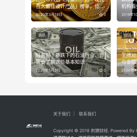
百大最佳设计产品」榜单，位列
机构看
第90位
进军中
2020年3月18日
0
2019年1
资讯
资讯
科普贴丨暴跌下的石油行业，你
王牌对
需要了解这些基本知识
与金融
2020年5月3日
0
2020年
关于我们
联系我们
Copyright © 2018 刺猬财经. Powered By C