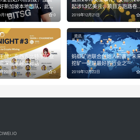
好新加坡本地团队，此番
起涉13亿美元，项目方跑路卷
国请拭目以待
250亿元
0月15日
0
2019年12月21日
资讯
王牌：东西方比特币矿业
蚂蚁矿池联合创始人田鑫：未
资深玩家越洋对话
挖矿一定是最好的行业之一
4月20日
0
2019年12月22日
IWEI.IO