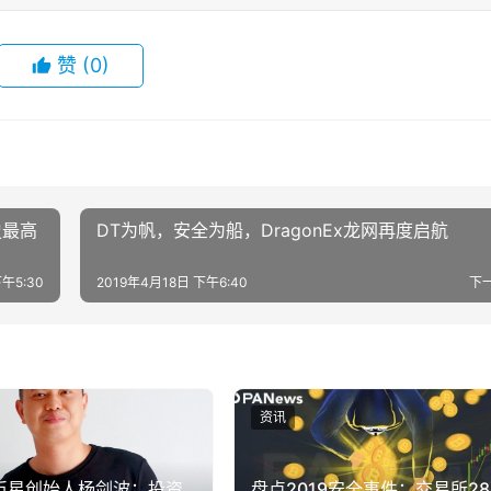
赞
(0)
史最高
DT为帆，安全为船，DragonEx龙网再度启航
午5:30
2019年4月18日 下午6:40
下
资讯
SG币星创始人杨剑波：投资
盘点2019安全事件：交易所28