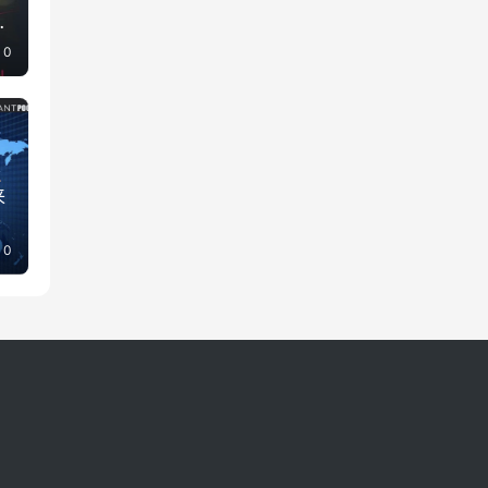
走
0
来
0