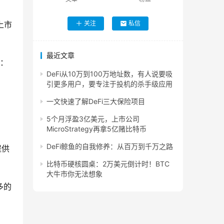
上市
关注
私信
最近文章
示：
DeFi从10万到100万地址数，有人说要吸
引更多用户，要专注于投机的杀手级应用
一文快速了解DeFi三大保险项目
5个月浮盈3亿美元，上市公司
MicroStrategy再拿5亿赌比特币
DeFi鲸鱼的自我修养：从百万到千万之路
提供
比特币硬核圆桌：2万美元倒计时！BTC
大牛市你无法想象
多的