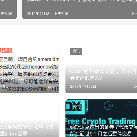
下午6:05
2019年4月18日 下午7:15
下
资讯
又出事了：首个DeFi项目
USDT戒不掉“增发瘾”，币市回
（中文名翡翠），基本上宣
春是虚假繁荣？
了
9月9日
0
2019年4月25日
资讯
book妄想靠“欧洲和中国威
纳斯达克推出的证券型代币交
脱Libra困境
所在面世9个月之后暂停交易