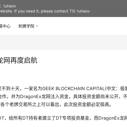
uhaov
d website. If you need it, please contact TG: tuhaov
情中心
刺猬学院
x龙网再度启航
到十天，一家名为GEEK BLOCKCHAIN CAPITAL(中文：极
略合作，并为DragonEx龙网注入资金，具体投资金额尚未公开，
立在各个老牌交易所之上可以看出，此次投资金额必定极高。
T，给所有DT持有者建立了DT专项投资基金，而DragonEx龙