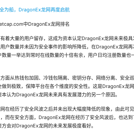
ketcap.com中DragonEx龙网排名
是有着大量的用户留存，这成为资本认定DragonEx龙网未来极具
网用户数量并未因为安全事件的影响所降低，在DragonEx龙网再
户数量一举达到常时在线数量的十倍有余，用户日均注册数量也
安全方面从热钱包加固、冷钱包隔离、密钥分存、网络分离、安全
到极致，保障平台在各个维度的安全性。这是DragonEx龙
认为DragonEx龙网未来具有发展潜力的另一个原因。
x龙网在经历了安全风波之后并未出现大幅度降低的现象，由此可
的，而在安全方面，DragonEx龙网在经历了安全风波后，也达到
会对DragonEx龙网的未来发展极度看好。