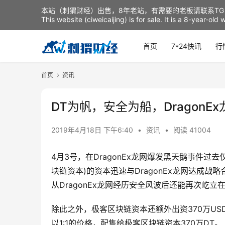
本站（刺猬财经）出售，8年老站，有需要的老板请联系TG：t
This website (ciweicaijing) is for sale. It is a 8-year-ol
首页
7*24快讯
行
首页
资讯
DT为帆，安全为船，DragonE
2019年4月18日 下午6:40
•
资讯
•
阅读 41004
4月3号，在DragonEx龙网爆发黑天鹅事件过去仅不
块链资本)的资本迅速与DragonEx龙网达成战
从DragonEx龙网经历安全风波后还能再次屹
除此之外，极客区块链资本还额外出资370万USD
以1:1的价格，配售给极客区块链资本370万DT。