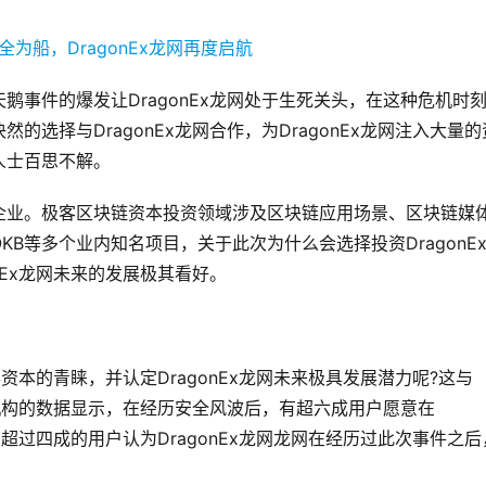
事件的爆发让DragonEx龙网处于生死关头，在这种危机时
选择与DragonEx龙网合作，为DragonEx龙网注入大量的
人士百思不解。
企业。极客区块链资本投资领域涉及区块链应用场景、区块链媒
B等多个业内知名项目，关于此次为什么会选择投资DragonE
nEx龙网未来的发展极其看好。
得资本的青睐，并认定DragonEx龙网未来极具发展潜力呢?这与
研机构的数据显示，在经历安全风波后，有超六成用户愿意在
有超过四成的用户认为DragonEx龙网龙网在经历过此次事件之后