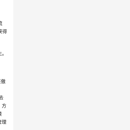
流
获得
生。
笑傲
去
，方
模
管理