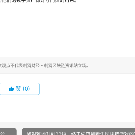
为他们的数字资产做好守门员的角色。
观点不代表刺猬财经 - 刺猬区块链资讯站立场。
赞
(0)
市公
我艰难地升到22级，终于偷窥到腾讯区块链游戏的