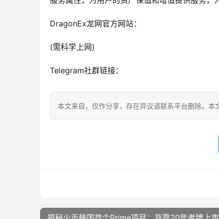
服务属性，为用户的资产保值和增值提供服务，
DragonEx龙网官方网站：
(需科学上网)
Telegram社群链接：
本文来自
，仅作分享，存在异议请联系平台删除。本文
揭秘火币韩国首个Prime项目：背靠20年老牌上