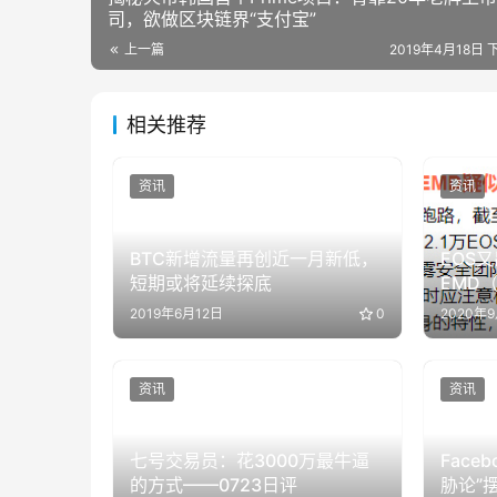
司，欲做区块链界“支付宝”
上一篇
2019年4月18日 
相关推荐
资讯
资讯
BTC新增流量再创近一月新低，
EOS
短期或将延续探底
EMD
告跑路
2019年6月12日
0
2020年
资讯
资讯
七号交易员：花3000万最牛逼
Face
的方式——0723日评
胁论”摆