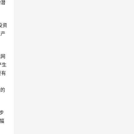
的潜
投资
资产
龙网
产生
经有
产的
步
幅