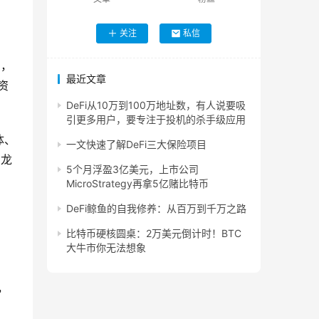
关注
私信
刻，
最近文章
资
DeFi从10万到100万地址数，有人说要吸
引更多用户，要专注于投机的杀手级应用
体、
一文快速了解DeFi三大保险项目
x龙
5个月浮盈3亿美元，上市公司
MicroStrategy再拿5亿赌比特币
DeFi鲸鱼的自我修养：从百万到千万之路
比特币硬核圆桌：2万美元倒计时！BTC
大牛市你无法想象
，