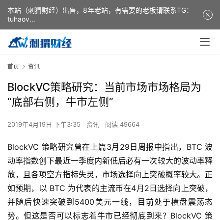
本站（刺猬财经）出售，8年老站，有需要的老板请联系TG：
tuhaov
This website (ciweicaijing) is for sale. It is a 8-year-old
website. If you need it, please contact TG: tuhaov
首页
资讯
BlockVC策略研究：当前市场市场格局为
“底部右侧，牛市左侧”
2019年4月19日 下午3:35
资讯
阅读 49664
BlockVC 策略研究曾在上篇3月29日周报中指出，BTC 波
动率指数创下最近一季度内新低后必有一次较大的波动率释
放，且各项空方指标失灵，市场选择向上突破概率较大。正
如预期，以 BTC 为代表的主流币在4月2日选择向上突破，
并随后快速突破到5400美元一线，目前处于横盘震荡态
势。但这是否可以标志着牛市已经彻底到来？BlockVC 策