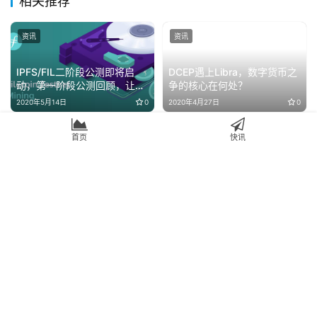
相关推荐
资讯
资讯
IPFS/FIL二阶段公测即将启
DCEP遇上Libra，数字货币之
动，第一阶段公测回顾，让我
争的核心在何处？
们见证生态发展
2020年5月14日
0
2020年4月27日
0
首页
快讯
资讯
资讯
FastTrack九期项目公布 BHD
与ONE明票PK
“无喂价”合成代币
2019年10月8日
0
2020年3月29日
0
资讯
资讯
大盘继续回调，短期还有机会
DeFi大热是否会推动以太坊突
吗？
破300美元？