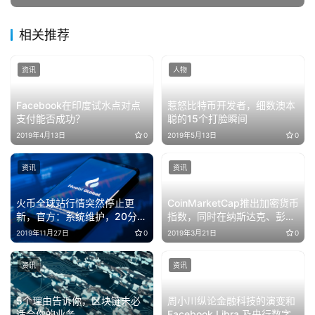
相关推荐
资讯
人物
Facebook在印度试水点对点
惹怒比特币开发者，细数澳本
支付能否成功？
聪的15个打脸瞬间
2019年4月13日
0
2019年5月13日
0
资讯
资讯
火币全球站行情突然停止更
CoinMarketCap推出加密货币
新，官方：系统维护，20分钟
指数，同时在纳斯达克、彭博
内恢复
等主流平台上线
2019年11月27日
0
2019年3月21日
0
资讯
资讯
5个理由告诉你，区块链未必
周小川纵论金融科技的演变和
适合你的业务
Facebook Libra 及央行数字