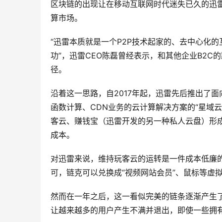
区块链的出现让在移动互联网时代迷失已久的迅雷如
算市场。
“迅雷本质就是一个P2P技术起家的、去中心化
功”，迅雷CEO陈磊曾经表示，和其他企业B2C
径。
沿着这一思路，自2017年起，迅雷先后推出了面
函数计算、CDN业务的云计算解决方案的“星域
客云、赚钱宝（迅雷开发的另一种私人云盘）形
成本。
对迅雷来说，维持玩客云的运转是一件成本低廉的
可，链克可以兑换成“视频网站会员”、鼠标等虚
然而在一年之后，这一看似完美的链条逐渐产生
让越来越多的用户产生不满并退出，即使一些拥