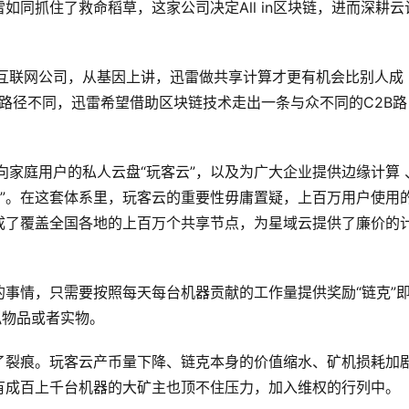
同抓住了救命稻草，这家公司决定All in区块链，进而深耕云
的互联网公司，从基因上讲，迅雷做共享计算才更有机会比别人成
的路径不同，迅雷希望借助区块链技术走出一条与众不同的C2B路
向家庭用户的私人云盘“玩客云”，以及为广大企业提供边缘计算 
云”。在这套体系里，玩客云的重要性毋庸置疑，上百万用户使用
成了覆盖全国各地的上百万个共享节点，为星域云提供了廉价的
事情，只需要按照每天每台机器贡献的工作量提供奖励“链克”
拟物品或者实物。
了裂痕。玩客云产币量下降、链克本身的价值缩水、矿机损耗加
有成百上千台机器的大矿主也顶不住压力，加入维权的行列中。