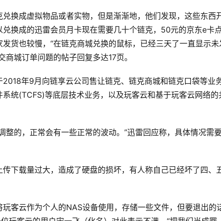
克兑换成虚拟物品或者实物，但是渐渐地，他们发现，这些东西
兑换成的迅雷会员月卡现在需要几十个链克，50元的京东e卡
家发货也较慢，“在链克商城兑换的鼠标，已经三天了一直显示未
交商城订单问题的帖子回复多达17页。
2018年9月向链享云公司售让链克、链克商城和链克口袋等业
系统(TCFS)等底层技术业务，以及玩客云和基于玩客云网络的
调整的，正常会有一些正常的波动。”迅雷回应称，具体情况需
上传下载量过大，造成了硬盘的损坏，有人称自己已经坏了四、
玩客云作为个人的NAS设备使用，存储一些文件，但要退出的