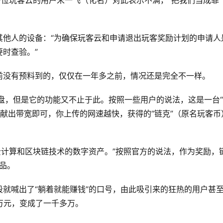
一位玩客云的用户宋一飞（化名）对此表示不满，“把我们当成罪
其他人的设备：“为确保玩客云和申请退出玩客奖励计划的申请人
时查验。”
前没有预料到的，仅仅在一年多之前，情况还是完全不一样。
云盘，但是它的功能又不止于此。按照一些用户的说法，这是一台
贡献出带宽即可，你上传的网速越快，获得的“链克”（原名玩客币
济云计算和区块链技术的数字资产。”按照官方的说法，作为奖励，
品。
就喊出了“躺着就能赚钱”的口号，由此吸引来的狂热的用户甚
万元，变成了一千多万。