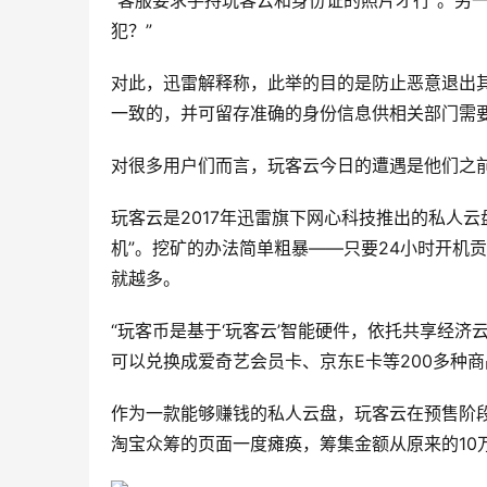
“客服要求手持玩客云和身份证的照片才行”。另
犯？”
对此，迅雷解释称，此举的目的是防止恶意退出
一致的，并可留存准确的身份信息供相关部门需要
对很多用户们而言，玩客云今日的遭遇是他们之
玩客云是2017年迅雷旗下网心科技推出的私人
机”。挖矿的办法简单粗暴——只要24小时开机
就越多。
“玩客币是基于‘玩客云’智能硬件，依托共享经
可以兑换成爱奇艺会员卡、京东E卡等200多种商
作为一款能够赚钱的私人云盘，玩客云在预售阶段
淘宝众筹的页面一度瘫痪，筹集金额从原来的10