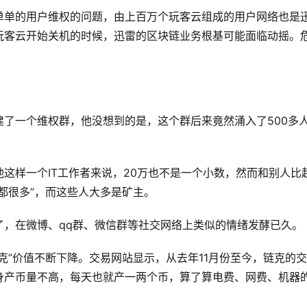
单单的用户维权的问题，由上百万个玩客云组成的用户网络也是
玩客云开始关机的时候，迅雷的区块链业务根基可能面临动摇。
了一个维权群，他没想到的是，这个群后来竟然涌入了500多
他这样一个IT工作者来说，20万也不是一个小数，然而和别人比
都很多”，而这些人大多是矿主。
了，在微博、qq群、微信群等社交网络上类似的情绪发酵已久。
克”价值不断下降。交易网站显示，从去年11月份至今，链克的
身产币量不高，每天也就产一两个币，算了算电费、网费、机器