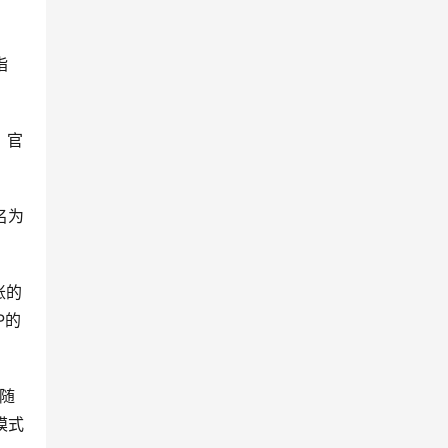
指
，官
名为
账的
P的
出随
模式