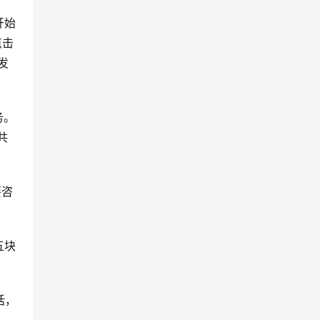
开始
点击
发
务。
共
要咨
五块
话，