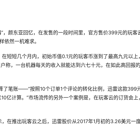
器”，颜东亚回忆，在发售的一段时间里，官方售价399元的玩客
这样依然一机难求。
在短短几个月内，初始币值0.1元的玩客币涨到了最高九元以上
用户称，一台机器每天的收入就能达到六七十元，在如此高回报
了笔账——“按照10个订单1个评论的转化比例，迅雷这款399
以10亿计算。”市场流传的另外一个案例是，在玩客云的订货会上
在推出玩客云之后，迅雷股价从2017年1月初的3.26美元一