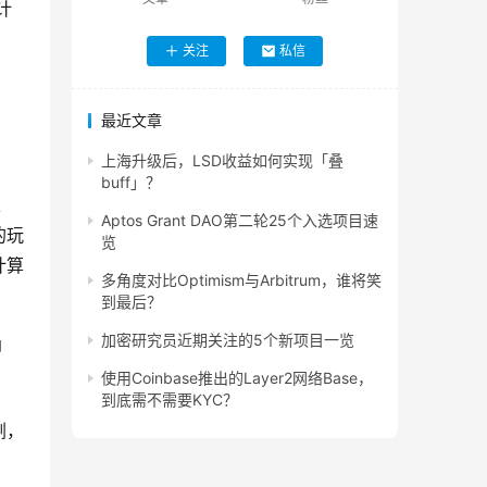
计
关注
私信
最近文章
上海升级后，LSD收益如何实现「叠
buff」？
、
Aptos Grant DAO第二轮25个入选项目速
的玩
览
计算
多角度对比Optimism与Arbitrum，谁将笑
到最后？
加密研究员近期关注的5个新项目一览
即
使用Coinbase推出的Layer2网络Base，
到底需不需要KYC？
剧，