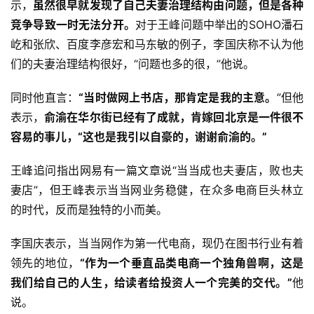
示，
虽然很早就发现了自己夫妻治理结构由问题，但是各种
竞争导致一时无法分开。
对于王峰问题中举出的SOHO潘石
屹和张欣、百度李彦宏和马东敏的例子，李国庆称不认为他
们的夫妻治理结构很好，“问题也多的很，”他说。
同时他直言：
“当时做网上书店，那肯定是我的主意。
”但他
表示，
俞渝在华尔街已经有了成就，肯嫁回北京是一件很不
容易的事儿，“这也是我引以自豪的，谢谢俞渝的。”
王峰追问指出网易有一篇文章说“当当成也夫妻店，败也夫
妻店”，但王峰表示当当网业务稳健，在众多电商巨头林立
的时代，反而是独特的小而美。
李国庆表示，当当网作为第一代电商，现仍在图书行业有着
领先的地位，
“作为一个垂直品类电商一个独角兽啊，这是
我们给自己的人生，给读者给投资人一个完美的交代。”
他
说。