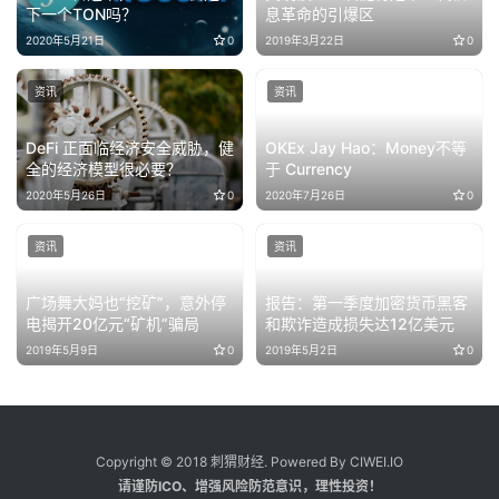
下一个TON吗？
息革命的引爆区
2020年5月21日
0
2019年3月22日
0
资讯
资讯
DeFi 正面临经济安全威胁，健
OKEx Jay Hao：Money不等
全的经济模型很必要？
于 Currency
2020年5月26日
0
2020年7月26日
0
资讯
资讯
广场舞大妈也“挖矿”，意外停
报告：第一季度加密货币黑客
电揭开20亿元“矿机”骗局
和欺诈造成损失达12亿美元
2019年5月9日
0
2019年5月2日
0
Copyright © 2018 刺猬财经. Powered By CIWEI.IO
请谨防ICO、增强风险防范意识，理性投资！