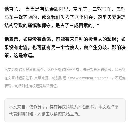
他直言：“当当是有机会跟阿里、京东等，三驾马车、五驾
马车并驾齐驱的，那么我们失去了这个机会，
这里夫妻治理
结构导致的谨慎和保守，是占了三成因素的。”
他表示，如果没有俞渝，可能有来自别的投资人的掣肘；如
果没有俞渝，也可能有另一个合伙人，会产生分歧、影响决
策，这是命运。
本文为刺猬财经原创稿件，版权归刺猬财经所有，未经授权不得转载，转载须
在文章标题后注明“文章来源：刺猬财经（www.ciweicaijing.com）”，若违规
转载，刺猬财经有权追究法律责任。
本文来自
，仅作分享，存在异议请联系平台删除。本文观点不
代表刺猬财经 - 刺猬区块链资讯站立场。