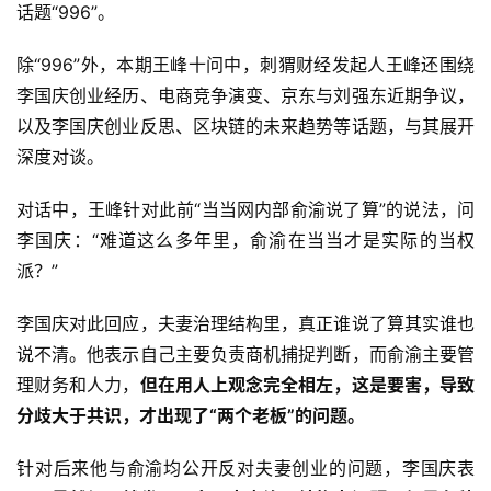
话题“996”。
除“996”外，本期王峰十问中，刺猬财经发起人王峰还围绕
李国庆创业经历、电商竞争演变、京东与刘强东近期争议，
以及李国庆创业反思、区块链的未来趋势等话题，与其展开
深度对谈。
对话中，王峰针对此前“当当网内部俞渝说了算”的说法，问
李国庆：“难道这么多年里，俞渝在当当才是实际的当权
派？”
李国庆对此回应，夫妻治理结构里，真正谁说了算其实谁也
说不清。他表示自己主要负责商机捕捉判断，而俞渝主要管
理财务和人力，
但在用人上观念完全相左，这是要害，导致
分歧大于共识，才出现了“两个老板”的问题。
针对后来他与俞渝均公开反对夫妻创业的问题，李国庆表