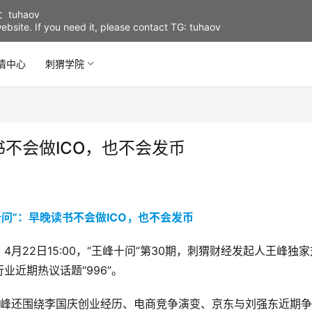
uhaov
d website. If you need it, please contact TG: tuhaov
情中心
刺猬学院
书不会做ICO，也不会发币
4月22日15:00，“王峰十问”第30期，刺猬财经发起人王峰独家
近期热议话题“996”。
人王峰还围绕李国庆创业经历、电商竞争演变、京东与刘强东近期争