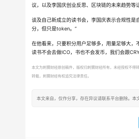
议，以及李国庆创业反思、区块链的未来趋势等
谈及自己新成立的读书会，李国庆表示合规性是
分，但只是token。”
在他看来，只要积分用户足够多，用量足够大，不
读书不会去做ICO，书也不会发币，我们会跟CR
本文为刺猬财经原创稿件，版权归刺猬财经所有，未经授权不得转载，转载
转载，刺猬财经有权追究法律责任。
本文来自
，仅作分享，存在异议请联系平台删除。本文