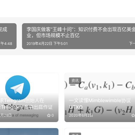
年完成
李国庆做客“王峰十问”：知识付费不会出现百亿美
业，但市场规模不止百亿
午4:48
2019年4月22日 下午5:01
下
资讯
Telegram创始人在
一文读懂Mimblewimble协议
诉Telegram”案中出庭作证
UTXO
1月26日
0
2020年6月2日