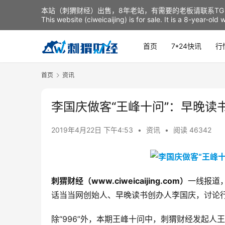
本站（刺猬财经）出售，8年老站，有需要的老板请联系TG：t
This website (ciweicaijing) is for sale. It is a 8-year-ol
首页
7*24快讯
行
首页
资讯
李国庆做客“王峰十问”：早晚读
2019年4月22日 下午4:53
•
资讯
•
阅读 46342
刺猬财经（www.ciweicaijing.com
）
一线报道，
话当当网创始人、早晚读书创办人李国庆，讨论行业
除“996”外，本期王峰十问中，刺猬财经发起