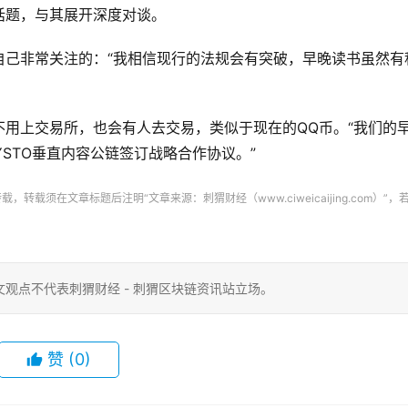
话题，与其展开深度对谈。
自己非常关注的：“我相信现行的法规会有突破，早晚读书虽然有
用上交易所，也会有人去交易，类似于现在的QQ币。“我们的
YSTO垂直内容公链签订战略合作协议。”
须在文章标题后注明“文章来源：刺猬财经（www.ciweicaijing.com）”，
观点不代表刺猬财经 - 刺猬区块链资讯站立场。
赞
(0)