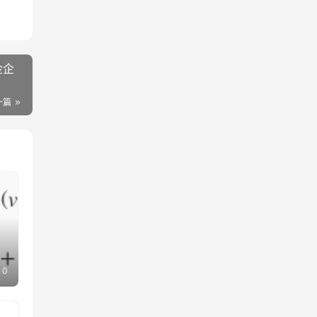
金企
一篇
0