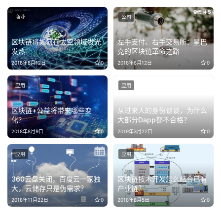
商业
公司
区块链将如何在太空领域发光
左手支付、右手交易所：星巴
发热
克的区块链革命之路
2018年8月12日
0
2018年8月12日
0
应用
应用
区块链+公益将带来哪些变
从过来人的身份谈谈，为什么
化？
大部分Dapp都不合格？
2018年8月9日
0
2019年3月22日
0
应用
应用
360云盘关闭，百度云一家独
区块链技术开发怎么结合已有
大，云储存只是伪需求？
产业链？
2018年11月22日
0
2018年8月5日
0