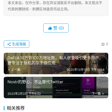
本文来自
，仅作分享，存在异议请联系平台删除。本文观点不
代表刺猬财经 - 刺猬区块链资讯站立场。
赞
(0)
生成海报
0
DeFi从10万到100万地址数，有人说要吸引更多用户，
要专注于投机的杀手级应用
上一篇
2020年12月10日 下午11:04
Nostr的野心，不止替代Twitter
2023年2月3日 下午6:32
下一篇
相关推荐