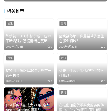
相关推荐
资讯
资讯
陈楚初：BTC行情分析，压力
区块链落地，你最希望先发生
不断增强，恐慌情绪在蔓延
在哪个领域？
2019年7月24日
0
2020年6月29日
0
资讯
资讯
BTC四月份涨幅30%，熊市一
科普：什么是“区块链”中的不
直有机会
可篡改？
2019年5月2日
0
2019年4月30日
0
资讯
资讯
什么样的人能成为YFI创始人
在推出加密货币买卖服务的传
Andre Cronje的同事？
闻中，PayPal正在招聘加密工