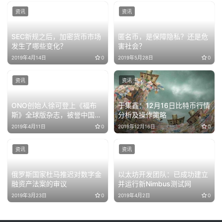
资讯
资讯
SEC新规之后，加密货币市场
匿名币，是保障隐私？还是危
发生了哪些变化？
害社会？
2019年4月14日
0
2019年5月28日
0
资讯
资讯
ONO创始人徐可登上《福布
于集鑫：12月16日比特币行情
斯》全球版杂志，被誉中国区
分析及操作策略​
块链女企业家第一人
2019年4月11日
0
2019年12月16日
0
资讯
资讯
俄罗斯国家杜马推迟对数字金
以太坊开发团队：已成功建立
融资产法案的审议
并运行新Nimbus测试网
2019年3月23日
0
2019年4月2日
0