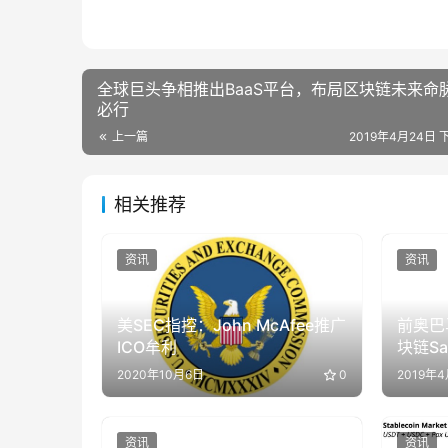
全球巨头争相推出BaaS平台，布局区块链未来命
必行
上一篇
2019年4月24日 下
相关推荐
资讯
资讯
美SEC指控：John McAfee推广
前奥巴
ICO牟利
块链S
元
2020年10月6日
0
2019年
资讯
资讯