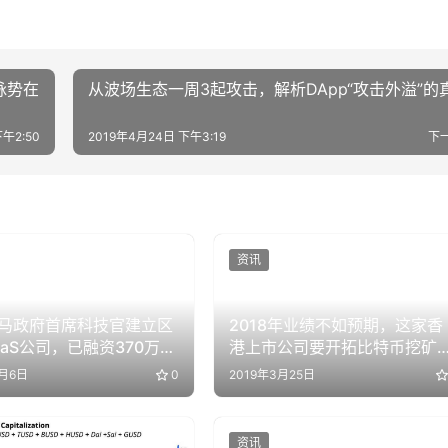
脉势在
从波场生态一周3起攻击，解析DApp“攻击外溢”的
午2:50
2019年4月24日 下午3:19
下
资讯
马政府首席科技官建立区
2018年业绩不如预期，这家香
aaS公司，已融资370万美
港上市公司要开拓比特币挖矿
务
4月6日
0
2019年3月25日
资讯