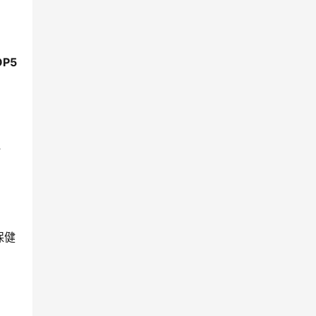
P5
普
保健