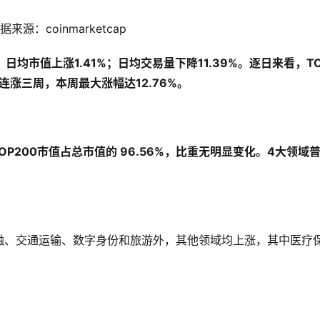
据来源：coinmarketcap
），日均市值上涨1.41%；
日均交易量下降11.39%。
逐日
来看，TO
 连涨三周
，本周最大涨幅达12.76
%。
OP200市值占总市值的 96.56%，比重无明显变化。
4大领域
融、交通运输、数字身份和旅游外，其他领域均上涨，其中医疗