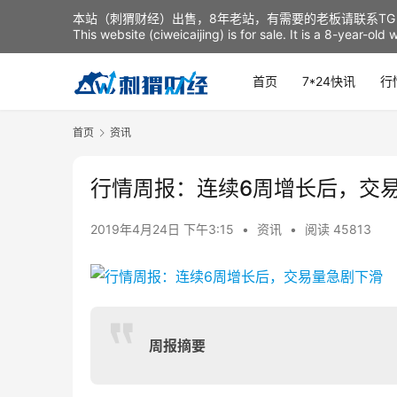
本站（刺猬财经）出售，8年老站，有需要的老板请联系TG：t
This website (ciweicaijing) is for sale. It is a 8-year-ol
首页
7*24快讯
行
首页
资讯
行情周报：连续6周增长后，交
2019年4月24日 下午3:15
•
资讯
•
阅读 45813
周报摘要