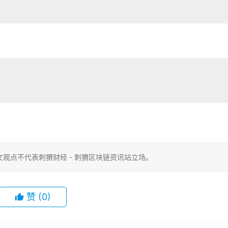
观点不代表刺猬财经 - 刺猬区块链资讯站立场。
赞
(0)