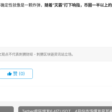
不确定性就像是一颗炸弹，
随着“灭霸”打下响指，币圈一半以上
观点不代表刺猬财经 - 刺猬区块链资讯站立场。
赞
(0)
Tether疯狂增发6.4亿USDT，4月份市场爆发是其