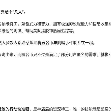
只算是个
“凡人”。
的顶级特工，兼备武力和智力，拥有极强的说服能力和信息收集
识破他的阴谋、帮助美队摆脱神盾局追踪等。
然大多数人都潜意识地将匿名币与阴暗事件联系在一起。
查询出来，而匿名币只不过是满足了部分用户匿名的需求。
就像
但他的行动快准狠
，是神盾局的资深特工，唯一的技能就是超强