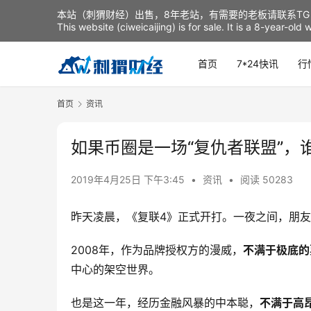
本站（刺猬财经）出售，8年老站，有需要的老板请联系TG：t
This website (ciweicaijing) is for sale. It is a 8-year-ol
首页
7*24快讯
行
首页
资讯
如果币圈是一场“复仇者联盟”，
2019年4月25日 下午3:45
•
资讯
•
阅读 50283
昨天凌晨，《复联4》正式开打。一夜之间，朋
2008年，作为品牌授权方的漫威，
不满于极底的
中心的架空世界。
也是这一年，经历金融风暴的中本聪，
不满于高