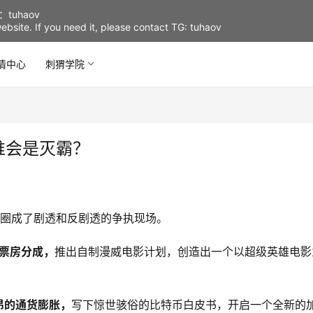
uhaov
d website. If you need it, please contact TG: tuhaov
情中心
刺猬学院
谁会是灭霸？
友圈成了剧透和反剧透的争执现场。
票房分成，
推出自制漫威电影计划，创造出一个以超级英雄电影
昂的通货膨胀，
写下惊世骇俗的比特币白皮书，开启一个全新的