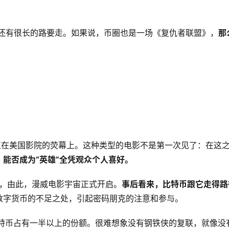
还有很长的路要走。如果说，币圈也是一场《复仇者联盟》，
那
雄正在美国影院的荧幕上。这种类型的电影不是第一次见了：在这
，
能否成为“英雄”全凭观众个人喜好。
录，由此，漫威电影宇宙正式开启。
事后看来，比特币跟它走得路
数字货币的不足之处，引起密码朋克的注意和参与。
比特币占有一半以上的份额。很难想象没有钢铁侠的复联，就像没