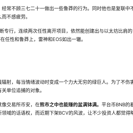
，经常不顾三七二十一做出一些鲁莽的行为。同时他也是复联中
久而不感疲劳。
独断专行，连续两次任性离开项目，依然能创建出与以太坊比肩的
在任性和鲁莽上，雷神和EOS如出一辙。
线辐射，每当情绪波动时变成一个力大无穷的绿巨人。为了不伤
有关单位追捕的对象。
就像交易所币安，在
熊市之中也能赚的盆满钵满。
平台币BNB的
领域的话语权，而近期下架BCV的风波，让不少投资人都觉得