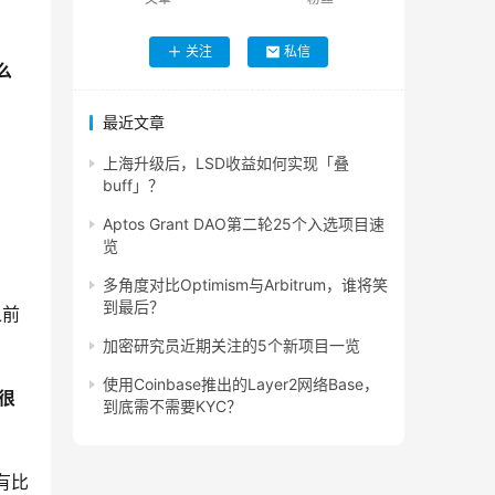
关注
私信
么
最近文章
上海升级后，LSD收益如何实现「叠
buff」？
Aptos Grant DAO第二轮25个入选项目速
览
多角度对比Optimism与Arbitrum，谁将笑
到最后？
之前
加密研究员近期关注的5个新项目一览
使用Coinbase推出的Layer2网络Base，
很
到底需不需要KYC？
有比