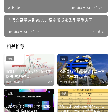
上一篇
2019年4月25日 下午7:15
虚假交易量达到99％，稳定币成密集刷量重灾区
2019年4月25日 下午8:10
下一篇
相关推荐
资讯
资讯
币雷针：比特币或加快调整步
欧洲央行执行委员会 | 单一货
伐 关注短多机会
币：未完成的议程
2019年10月7日
0
2019年12月26日
0
资讯
资讯
LSD赛道套娃项目：名叫LSD
被遗忘的DeFi龙头AMPL，每
的流动性质押聚合器
天通胀1~2%，在慢慢变富