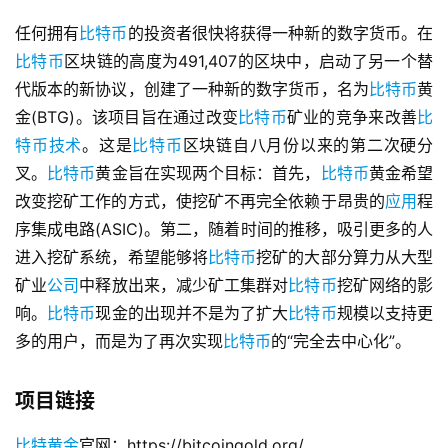
任何拥有
比特币
的投资者很快将获得一种新的数字货币。在
比特币
区块链的高度为491,407的区块中，启动了另一个替
代版本的新协议，创建了一种新的数字货币，名为
比特币
黄
金(BTG)。该项目旨在通过改变
比特币
矿业的竞争来改善
比
特币
技术
。这是
比特币
区块链自八月份以来的第二次硬分
叉。
比特币
黄金旨在实现两个目标：首先，
比特币
黄金希望
改变挖矿工作的方式，使挖矿不再完全依赖于昂贵的
应用
程
序集成电路(ASIC)。第二，随着时间的推移，吸引更多的人
进入挖矿系统，希望能够将
比特币
挖矿的大部分算力从大型
矿业
公司
中释放出来，减少矿工集群对
比特币
挖矿网络的影
响。
比特币
现金的出现并不是为了扩大
比特币
规模以支持更
多的用户，而是为了再次实现
比特币
的“完全去中心化”。
项目链接
比特黄金
官网：https://bitcoingold.org/