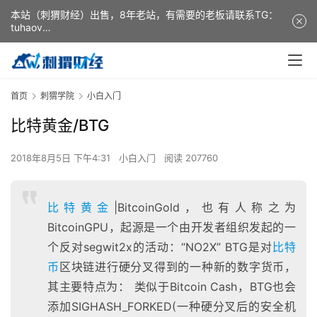
本站（刺猬财经）出售，8年老站，有需要的老板请联系TG：
tuhaov
This website (ciweicaijing) is for sale. It is a 8-year-old
website. If you need it, please contact TG: tuhaov
首页
刺猬学院
小白入门
比特黄金/BTG
2018年8月5日 下午4:31
小白入门
阅读 207760
比特黄金
|BitcoinGold，也有人称之为
BitcoinGPU，起源是一个由开发者组织发起的一
个反对segwit2x的活动：“NO2X” BTG是对
比特
币
区块链进行硬分叉得到的一种新的数字货币，
其主要特点为： 类似于Bitcoin Cash，BTG也会
添加SIGHASH_FORKED(一种硬分叉后的安全机