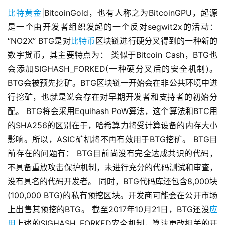
比特黄金
|BitcoinGold，也有人称之为BitcoinGPU，起源
是一个由开发者组织发起的一个反对segwit2x的活动：
“NO2X” BTG是对
比特币
区块链进行硬分叉得到的一种新的
数字货币，其主要特点为： 类似于Bitcoin Cash，BTG也
会添加SIGHASH_FORKED(一种硬分叉后的安全机制)。
BTG会被预先挖矿。BTG区块链一开始会在非公共环境中进
行挖矿，也就是说会存在对早期开发者和支持者的初始分
配。 BTG将会采用Equihash PoW算法，这个算法和BTC用
的SHA256的区别在于，哈希算力将受计算设备的内存大小
影响。所以，ASIC矿机将不再有效用于BTG挖矿。 BTG目
前存在的问题有： BTG目前尚没有完全达成共识的代码，
不具备重放攻击保护机制，未进行充分的代码测试和审查，
没有具名的代码开发者。 同时，BTG代码库还包含8,000块
(100,000 BTG)的私有预挖区块。开发商可能会在公开市场
上出售其预挖的BTG。 截至2017年10月21日，BTG还没
应
用
上述的SIGHASH_FORKED安全机制，算法更改相关的开