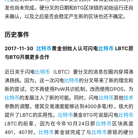
发也尚未完成。硬分叉的日期和BTG区块链的初始运行还尚
未确认，以及之后是否会稳定产生新的区块也还不确定。
历史事件
2017-11-30
比特币
黄金创始人认可闪电
比特币
LBTC愿
与BTG开展更多合作
近日关于闪电
比特币
（LBTC）要分叉的消息在圈内穿得沸
沸扬扬。因为，这一次闪电
比特币
的分叉带来了新的理念和
新的尝试，它不再使用PoW共识机制，改而使用DPOS，为
比特币
的发展注入了新的可能。同时，闪电
比特币
其他
技术
参数的调整，使其交易速度能够达到4000多笔/秒，极大的
提升了LBTC的实用性。
比特币
黄金BTG可说是闪电
比特币
LBTC的前辈，因为在今年10月24日即
比特币
区块高度
491，407时，
比特币
黄金就完成了与
比特币
原链的硬分