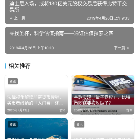
迪士尼入场，或将130亿美元股权交易后获得比特币交
易所
上一篇
2019年4月26日 上午9:33
寻找圣杯，科学估值指南——通证估值探索之四
2019年4月26日 上午10:10
下一篇
相关推荐
资讯
资讯
法律视角解读加密货币传销，
谷歌实现「量子霸权」，比特
买币者缴纳的「入门费」还能
币网络要被攻破了？
追回吗？
2020年4月13日
0
2019年10月25日
0
资讯
资讯